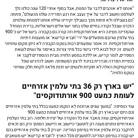
"אנחנו לא אוהבים לדבר על המוות, אבל בסוף אחרי 120 שנה כולנו נלך
לעולמנו וחשוב לדבר על איך נעצב את רגע הפרידה שלנו מהעולם", פתחה.
"גם בשבילנו ולא פחות מכך בשבילך יקירינו שילוו אותנו למנוחת עולמים.
הזכרנו שבכל נקודה בחיים שלנו בתור ישראלים וישראליות, ברירת המחדל
שהמדינה מציגה היא אורתודוקסית וזה קורה גם בקבורה. בישראל יש כ־900
בתי עלמין שרובם מופעלים על ידי 'חברא קדישא' או מועצות דתיות
אורתודוקסיות. זה אומר שפעמים רבות בטקס הקבורה לא ניתן מקום שיוויוני
לנשים. זה יכול לבוא לידי ביטוי בכל מיני צורות: באיסור על נשים לשאת
הספדים, לומר קדיש, או ללכת במסע הלוויה מבית ההספדים לקבר או
בכפיית הפרדה מגדרית בניגוד לרצון המשפחה. חשוב להדגיש שכל
הפרקטיקות האלה לא חוקיות ולנשים יש זכות מלאה לקחת חלק שוויוני
בטקס הלוויה".
"יש בארץ רק 36 בתי עלמין אזרחיים
לעומת כמעט 900 אורתודוקסים"
עוד הוסיפה: "במשך שנים ארוכות לא הוקמו כמעט בכלל בתי עלמין אזרחיים
וגם היום יש בארץ רק 36 בתי עלמין אזרחיים לעומת כמעט 900
אורתודוקסים, שזה מאבד את כל הנקודה של יצירת חלופה. רוב בתי העלמין
האזרחיים נותנים מענה רק לתושבי היישוב או היישוב הסמוך ורק הם זכאים
להיקבר בבית עלמין אזרחי במימון המדינה. יש רק 3 בתי עלמין אזרחיים בהם
יש קבורה במימון המדינה לתושבים מכל הארץ. ל'חברא קדישא' יש משאבים