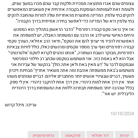
עצומים שהם אגרו מתוצאה ממכירת חלקות קבר שהם מכרו במשך שנים,
ולעומת זאת לעמותות העוסקות בקבורה אזרחית אין משאבים המאפשרים
להקים בתי עלמין. המדינה מתנערת מהאחריות שלה למרות שהחובה להקים
בתי עלמין היא של המדינה כדי לאפשר בחירה אמיתית בדרך הקבורה".
אז איך נראה טקס קבורה רפורמי? "הדבר הראשון בתהליך הוא המפגש
והיחס האישי שיש לרב או הרבה עם המשפחה האבלה, יש למשפחה את
האפשרות להכיר מי יערוך להם את הטקס", תיאר הרב אזולאי, העורך טקסי
קבורה רפורמיים ואף ערך מספר טקסים ומרגשים כאלו, כולל לוויות צבאיות
רפורמיות, מבוקר השבת השחורה, "אנחנו נוהגים לקרוא לטקס 'אלטרנטיבי'
אבל הוא לא באמת כזה. אני משתמש בטקסט שכתב רב חילוני הומניסטי
שבמקום לדבר על 'דע מאין באת ולאן אתה הולך' בהקשר של עבירות אני
משתמש ב'באת ממשפחה אוהבת ומה אתה משאיר אחריך' מבחינת זיכרון
מעשיך, דברים שבעיניי אנשים יותר מתחברים אליהם. דברים שנותנים משהו
אחר. אין דרך אחת למות כיהודי, אין דרך אחת להיקבר כיהודי. אין לי ספק
בכלל שהרבה יותר משפחות תבחרנה ללוות את המשפחות בדרך היהודית
הליברלית. יש אור".
עריכה: מיכל קדוש
10/10/2024
יהדות
דוד אזולאי
פודקאסט
הרפורמיסטית