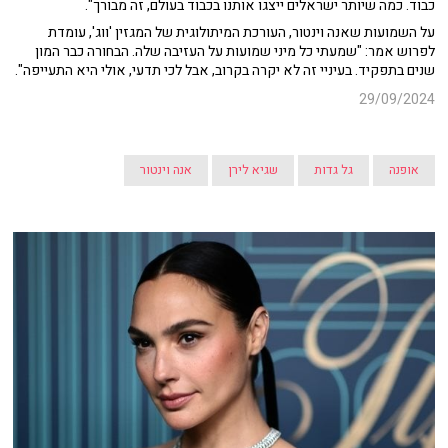
כבוד. כמה שיותר ישראלים ייצגו אותנו בכבוד בעולם, זה מבורך".
על השמועות שאנה וינטור, העורכת המיתולוגית של המגזין 'ווג', עומדת
לפרוש אמר: "שמעתי כל מיני שמועות על העזיבה שלה. הבחורה כבר המון
שנים בתפקיד. בעיניי זה לא יקרה בקרוב, אבל לכי תדעי, אולי היא התעייפה".
29/09/2024
אופנה
גל גדות
שגיא לירן
אנה וינטור