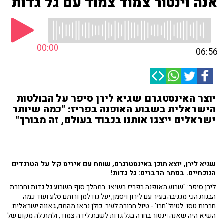
אנה וינטור צמוד צמוד עם גל גדות
00:00
06:56
יוצר האינסטגרם שגיא לירן סיפר על הבולטות
הישראלית בשבוע האופנה בפריז: "כמה שיותר
ישראלים ייצגו אותנו בכבוד בעולם, זה מבורך"
שגיא לירן, יוצא תוכן באינסטרגרם, שוחח עם איריס קול על הטרנדים
הנוכחיים. בפתח הדברים: גל גדות!
לירן סיפר: "שבוע האופנה בפריז בשיאו. במהלך סוף השבוע גל גדות וחבורת
הבנות הכי מגניבה בעיר עם לירון ויסמן, יעל גודלמן ורותם סלע ועוד כמה
חברות טסו לטיול 'חבו' - טיול חבורה לעיר. כולן נראו מהמם, גאווה ישראלית.
השיא היה שאנה וינטור בחרה בגל גדות לשבת לידה צמוד, ולתת לה מקום של