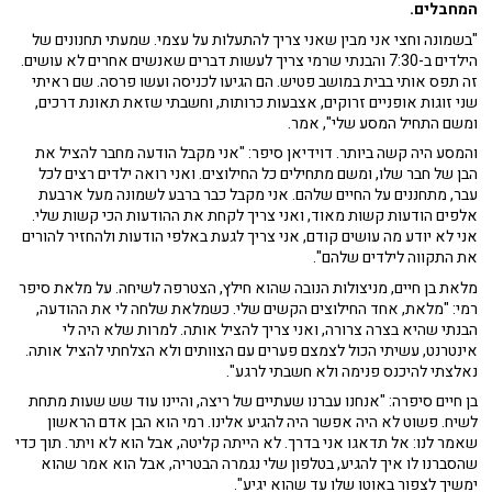
המחבלים.
"בשמונה וחצי אני מבין שאני צריך להתעלות על עצמי. שמעתי תחנונים של
הילדים ב-7:30 והבנתי שרמי צריך לעשות דברים שאנשים אחרים לא עושים.
זה תפס אותי בבית במושב פטיש. הם הגיעו לכניסה ועשו פרסה. שם ראיתי
שני זוגות אופניים זרוקים, אצבעות כרותות, וחשבתי שזאת תאונת דרכים,
ומשם התחיל המסע שלי", אמר.
והמסע היה קשה ביותר.
דוידיאן
סיפר:
"
אני מקבל הודעה מחבר להציל את
הבן של חבר שלו,
ומשם מתחילים כל החילוצים.
ואני רואה ילדים רצים לכל
עבר, מתחננים על החיי
ם שלהם. אני מקבל כבר ברבע לשמונה
מעל ארבעת
אלפים
הודעות קשות מאוד
, ואני צריך לקחת את ההודעות הכי קשות שלי.
אני לא יודע מה עושים קודם, אני צריך ל
געת באלפי הודעות ול
החזיר להורים
את התקווה לילדים שלהם".
מלאת בן חיים, מניצולות הנובה שהוא חילץ, הצטרפה לשיחה. על מלאת סיפר
רמי: "מלאת, אחד החילוצים הקשים שלי. כשמלאת שלחה לי את ההודעה,
הבנתי שהיא בצרה צרורה, ואני צריך להציל אותה. למרות שלא היה לי
אינטרנט, עשיתי הכול לצמצם פערים עם הצוותים ולא הצלחתי להציל אותה.
נאלצתי להיכנס פנימה ולא חשבתי לרגע".
בן חיים סיפרה: "אנחנו עברנו שעתיים של ריצה, והיינו עוד שש שעות מתחת
לשיח. פשוט לא היה אפשר היה להגיע אלינו. רמי הוא הבן אדם הראשון
שאמר לנו: אל תדאגו אני בדרך. לא הייתה קליטה, אבל הוא לא ויתר. תוך כדי
שהסברנו לו איך להגיע, בטלפון שלי נגמרה הבטריה, אבל הוא אמר שהוא
ימשיך לצפור באוטו שלו עד שהוא יגיע".