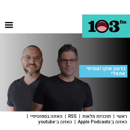
גדעון אוקו ועמיחי
אתאלי
ראשי
|
תוכניות מלאות
|
RSS
|
האזנה בספוטיפיי
|
האזנה ב־Apple Podcasts
|
האזנה ב־youtube