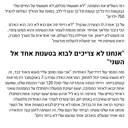
רמי השלים את התמונה: "לא חששתי מכלום, לא חששתי על החיים שלי.
הבקשות היו כל כך קשות וכל כך נגעו לי ללב. בסופו של תהליך הצלחנו להציל
750 ילדים".
על כך אמרה לו הצעירה שהציל: "לא הייתי פה אם הוא לא היה. הוא האדם
הכי גיבור ומלאך אמיתי. אנחנו מנסות לעצור את הנשימה והוא ממש צופר,
זה פשוט לא ייאמן. אני מטיילת בכל העולם, אני אחראית על מערך הסברה,
וזאת משימת חיי. אני פועלת להעלות מודעות".
"אנחנו לא צריכים לבוא בטענות אחד אל
השני"
ומה המסר של דוידיאן? האחדות: "אני שנה סוחב עליי משא מאוד כבד, זה
לא משהו שאני יכול למחוק. המראות האלה שהיו ב-7 באוקטובר היו מראות
קשים ביותר. הייתי מצפה מהמדינה שלי ומכל 120 חברי הכנסת שלנו, שפעם
אחת יבואו לאזור המסיבה, יעשו ישיבת ממשלה ויסתכלו על התמונות שאני
ראיתי בחיים שלי. מאיפה זה בא לי? מרגע שהם יעשו ישיבה אחת ויסתכלו
על הנערים שאיבדנו באותו יום, הם יצטרכו לשדר את האחדות מלמעלה.
הציבור הראה את זה בגדול, אנחנו לא צריכים לבוא בטענות אחד אל השני.
אנחנו את שלנו עשינו. הביחד של העם שלי, זה השתנה לזמן קצר והתאדה
כמו אוויר שנעלם. מאכזב אותי שהעם שלי לא ביחד היום".