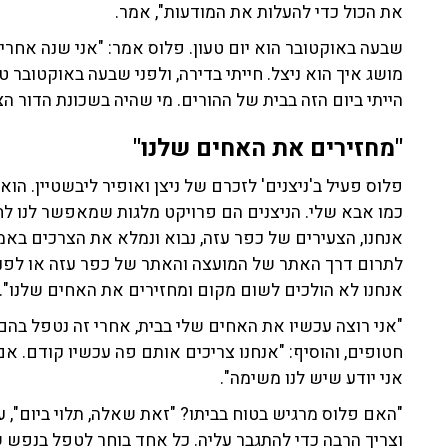
את הכול כדי להעלות את המודעות", אמר.
שבעה באוקטובר הוא יום טעון. פלוס אמר: "אני שנה אחרי, 
מושג איך הוא ניצל
. חייתי בדירה, ולפני שבעה באוקטובר 
הייתי ביום הזה בבית של ההורים. מי שהיה בשכונת הדור ה
"מחזירים את האחים שלנו"
פלוס פעיל ב'ניצנים' לזכרם של ניצן ואופיר ליבשטיין. הוא 
כמו אבא שלי. הניצנים הם פרויקט מלגות שמאפשר לנו לחז
אנחנו, הצעירים של כפר עזה, נבוא ונמלא את הצרכים בא
אנחנו לא הולכים לשום מקום ומחזירים את האחים שלנו".
"אני רוצה עכשיו את האחים שלי בבית, אחרי זה נטפל ב
חטופים, והוסיף: "אנחנו צריכים אותם פה עכשיו קודם. אם
אני יודע שיש לנו משימה".
"האם פלוס מרגיש בטוח בביתו? "זאת שאלה, תלוי ביום", ע
וצריך הרבה כדי להתגבר עליה. כל אחד בוחר לטפל בנפש ש