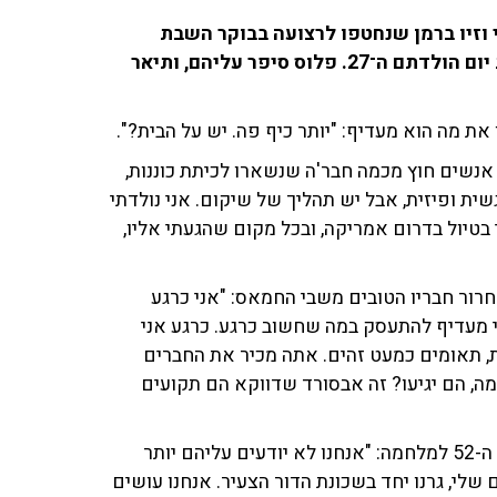
 וזיו ברמן שנחטפו לרצועה בבוקר השבת
השחורה ומאז הם מצויים בשבי חמאס ואף חגגו שם את יום הולדתם ה־27. פלוס סיפר עליהם, ותיאר
 את מה הוא מעדיף: "יותר כיף פה. יש על הבית?".
 אנשים חוץ מכמה חבר'ה שנשארו לכיתת כוננות,
ית ופיזית, אבל יש תהליך של שיקום. אני נולדתי
י בטיול בדרום אמריקה, ובכל מקום שהגעתי אליו,
חרור חבריו הטובים משבי החמאס: "אני כרגע
י מעדיף להתעסק במה שחשוב כרגע. כרגע אני
 וזיו ברמן, תאומים בני 27, חברי ילדות, תאומים כמעט זהים. אתה מכיר את החברים
 הם יגיעו? זה אבסורד שדווקא הם תקועים
אות החיים האחרון מהם התקבל עם עסקת החטופים, ביום ה-52 למלחמה: "אנחנו לא יודעים עליהם יותר
 שלי, גרנו יחד בשכונת הדור הצעיר. אנחנו עושים