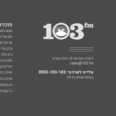
תוכניות fm
שבע תש
ינון מגל 
אראל סג"
ברק סרי 
גיא פלג
דבורה הנביאה 6, רמת השרון
תוכנית ה
radio@103.fm
איריס קו
עלייה לשידור: 0552-103-103
איפה הכ
בעלות שיחה רגילה
פנינה בת
רון קופמ
רז שכניק