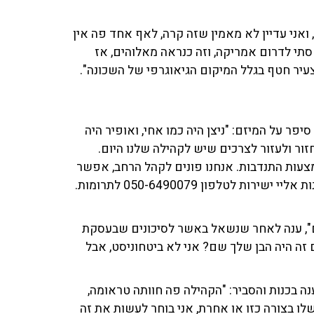
ואני עדיין לא מאמין שזה קרה,
לאף אחד פה אין
טסתי לדרום אמריקה, וזה כנראה מאלוהים, אז
צעיר חטף בגלל המיקום הגיאוגרפי של השכונה".
סיפר על המיזם: "ניצן היה כמו אחי, ואופיר היה
ור ולעזור לצרכים שיש לקהילה שלנו היום.
מצעות התנדבות. אנחנו פונים לקהל הרחב, אפשר
לתרום דרך האתר של המועצה והאתר של כפר עזה או לפנות אליי ישירות לטלפון 050-6490079 לתרומות.
הם", ענה לאחר שנשאל באשר לסיכונים שבעסקת
 זה היה הבן שלך שם? אני לא ביטחוניסט, אבל
נה בכנות והסביר: "הקהילה פה חוותה טראומה,
לו בצורה כזו או אחרת, אני בוחר לעשות את זה