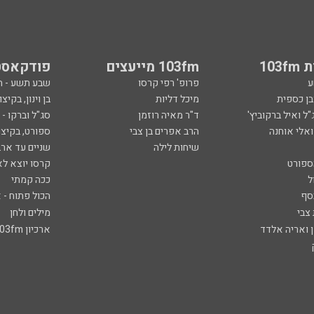
103
103fm מייעצים
פודקאסט
ע
פרופ' רפי קרסו
שבע תשע - 
ובן כספית
מיכל דליות
בן וינון, בקיצו
ל ואיל ברקוביץ'
ד"ר מאיה רוזמן
סג"ל וברקו -
ואלי אוחנה
הרב אפרים בן צבי
ספורט, בקיצו
שיחות לילה
שניים עד ארב
ספורט
קרסו יוצא לא
ל
ככה קמתי
סף
הכול פתוח - א
 צבי
מילים ולחן
ן ואריה אלדד
ארכיון 103fm