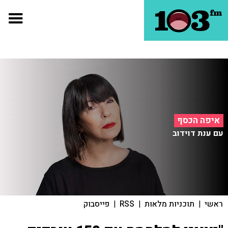
איפה הכסף
עם ענת דוידוב
ראשי
|
תוכניות מלאות
|
RSS
|
פייסבוק