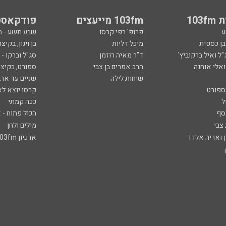
103
103fm מייעצים
פודקאסט
ע
פרופ' רפי קרסו
שבע תשע - 
ובן כספית
מיכל דליות
בן וינון, בקיצו
ל ואיל ברקוביץ'
ד"ר מאיה רוזמן
סג"ל וברקו -
ואלי אוחנה
הרב אפרים בן צבי
ספורט, בקיצו
שיחות לילה
שניים עד ארב
ספורט
קרסו יוצא לא
ל
ככה קמתי
סף
הכול פתוח - א
 צבי
מילים ולחן
ן ואריה אלדד
ארכיון 103fm