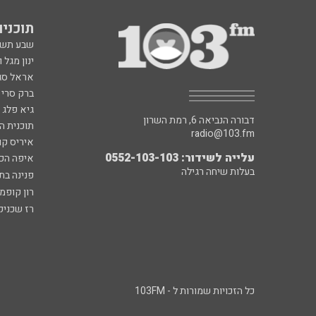
תוכניות fm
שבע תש
ינון מגל 
אראל סג"
ברק סרי 
גיא פלג
דבורה הנביאה 6, רמת השרון
תוכנית ה
radio@103.fm
איריס קו
עלייה לשידור: 0552-103-103
איפה הכ
בעלות שיחה רגילה
פנינה בת
רון קופמ
רז שכניק
כל הזכויות שמורות ל - 103FM