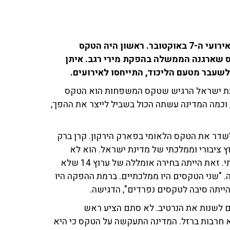
אמש (ב') נערכו בזה אחר זה שני טקסי זיכרון נפרדים לאירועי ה-7 באוקטובר. ראשון היה הטקס
 שארגנה הממשלה בהפקת מירי רגב. איתן
נת ישראל הרגיש שטקס המשפחות הוא הטקס
 וכמה המדינה עשתה הכול בשביל לייצר את ההפך,
ח באולפן על ההחלטה של ערוץ 14 שלא לשדר את הטקס הלאומי בפארק הירקון. קרן ברק
י שאני זוכרת ערוץ 14, הוא לא ערוץ ציבורי וממלכתי של מדינת ישראל. הוא לא
מייצג את העם. השיח באולפן שלכם זה הקטע הלא ממלכתי. זאת הייתה בחירה אומללה של ערוץ 14 שלא
. "שני הטקסים היו ממלכתיים. ברמת ההפקה היו
הייתה סיבה לטקסים נפרדים", הדגישה.
ם לשנות את הנרטיב. לא סתם הציע ראש
חרבות ברזל. המדינה התעקשה על הטקס כי היא