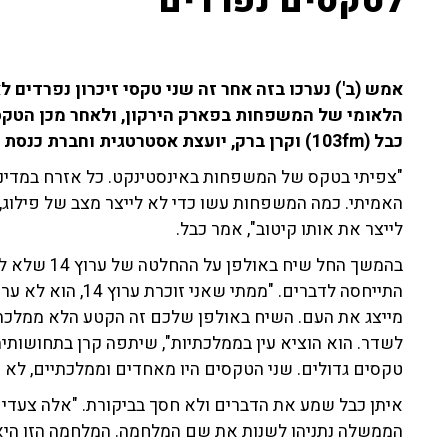
לטקסים נפרדים"
הלאומי של המשפחות בפארק הירקון, ולאחר מכן הטקס
כבל (103fm) וקרן ברק, יועצת אסטרטגית וחברת כנסת לשעבר מטעם הליכוד, התייחסו לאירועים.
"צפיתי בטקס של המשפחות באינסטינקט. כל אזרח במדי
האמיתי. כמה המשפחות עשו כדי לא לייצר מצב של פילוג,
לייצר את אותו קיטוב", אמר כבל.
בהמשך החל שי
התייחסה לדברים. "ממת
לשדר. הוא הוציא עין בממלכתיות", שיתפה קרן בתחושותיה
טקסים גדולים. שני הטקסים היו מאחדים וממלכתיים, לא 
איתן כבל שמע את הדברים ולא חסך בביקורת. "אלה צעדי
הממשלה נתניהו לשנות את שם המלחמה. המלחמה הזו היא 