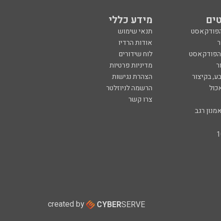
ים
מידע כללי
הפודקאסט
תנאי שימוש
ר
אודות הרדיו
 הפודקאסט
לוח שידורים
ר
מדיניות פרטיות
ע, בקיצור
הצהרת נגישות
כול
הרשמה לניוזלטר
צרו קשר
מנון רגב
created by
CYBER
SERVE