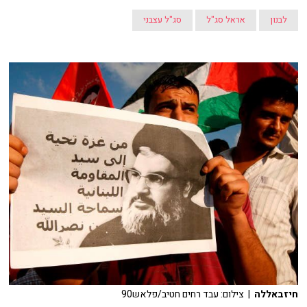
לבנון
אראל סג"ל
סג"ל עצבני
חיזבאללה
| צילום: עבד רחים חטיב/פלאש90