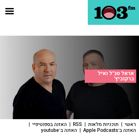
אראל סג"ל ואיל
ברקוביץ'
ראשי
|
תוכניות מלאות
|
RSS
|
האזנה בספוטיפיי
|
האזנה ב־Apple Podcasts
|
האזנה ב־youtube