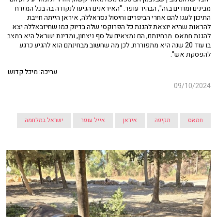
מבינים ומודים בזה", הבהיר עופר. "האיראנים הגיעו לנקודה בה בכל המזרח
התיכון לעגו להם אחרי הביפרים וחיסול נסראללה, איראן הייתה חייבת
להראות שהיא יוצאת להגנת כל הפרוקסי שלה בדיוק כמו שחיזבאללה יצא
להגנת חמאס. מבחינתם, הם נמצאים על סף ניצחון, ומדינת ישראל היא במצב
בו עוד 20 שנה היא מתפוררת. לכן מה שחשוב מבחינתם הוא להגיע כרגע
להפסקת אש".
עריכה: מיכל קדוש
09/10/2024
חמאס
תקיפה
איראן
אייל עופר
ישראל במלחמה