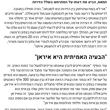
חמאס, הביע את דעתו על המתרחש בשלל הזירות.
"אני לא בטוח שהניתוק בין הזירות הוא לטובתנו", הודה תחילה בתגובה
לדיווחים על דרישה מצד איראן להפסקת אש מול חיזבאללה. "אנחנו חייבים
להבין שאנחנו באירועי של פעם בחמישים שנה. יומיים אחר כך חיסלנו את
נסראללה. זו רעידת אדמה, ואת רעידות המשנה של זה מרגישים בכל המזרח
התיכון וימשיכו להרגיש. אנחנו צריכים לדעתי להבין שעם כל הדגש שלנו על
לבנון ואיראן, המהלך הקריטי במלחמה יכול להתרחש כעת בצפון הרצועה.
לפני 4 ימים ישראל התחילה מבצע גדול בג'באליה. הרגו 20 מחבלים, זה השיג
יפה אך לא הישג אסטרטגי. אם נדע לנקות לגמרי את צפון הרצועה מטרור,
זה יהיה דוגמה לכל המזרח התיכון לא להתעסק איתנו".
"הבעיה האמיתית היא איראן"
עוד הוסיף: "אנחנו חייבים להבין שאנחנו צריכים לפעול נגד כוונת האויב. זה
לא משנה אסטרטגית את התמונה אם נחסל עוד מחבל או נהרוס עוד פיר.
הכוונה שלו היא לשמר את השליטה האזרחית שלו ברצועה, ומשם הוא מאיים
על ישראל. לא נגמור את הבעיה הזאת אם לא נבין שבתוך 300 אלף האנשים
שנשארו בצפון הרצועה נמצאים אלפי מחבלים.
הבעיה האמיתית היא איראן,
אין שום ספק ומצד שני אני מסכים שהכוח הכי חזק שלה צבאית הוא
חיזבאללה ואנחנו מכים אותו בצורה מאוד רצינית וטוב שכך. זה שאיראן
נגררת להילחם בנו ישירות זה ביטוי של חולשה איראנית גם אם נספוג כמה
מכות צבאיות בעוד חילופי מהלומות עם איראן".
"הצד שלהם מבין שבלבנון הם ספגו מכה מאוד קשה, אווירית ומודיעינית, הם