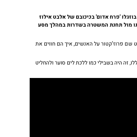
וזגלו 'פרח אדום' בכיכובם של אלבט אילוז
ביתו מול תחנת המשטרה בשדרות במהלך מסע
ט שם פרוז'קטור על האנשים, איך הם חווים את
נסות לדמות את מה שקרה ב־25 שעות הללו, זה היה בשבילי כמו ללכת לים סוער ולהחליט