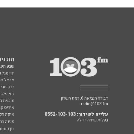
תוכניות fm
שבע תש
ינון מגל 
אראל סג"
ברק סרי 
גיא פלג
דבורה הנביאה 6, רמת השרון
תוכנית ה
radio@103.fm
איריס קו
עלייה לשידור: 0552-103-103
איפה הכ
בעלות שיחה רגילה
פנינה בת
רון קופמ