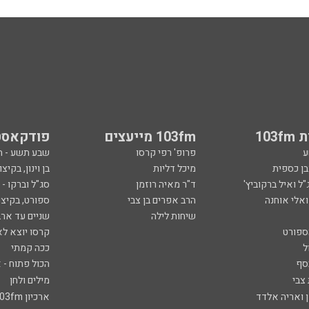
103
103fm מייעצים
פודקאסט
ע
פרופ' רפי קרסו
שבע תשע - 
ובן כספית
מיכל דליות
בן וינון, בקיצו
ל ואיל ברקוביץ'
ד"ר מאיה רוזמן
סג"ל וברקו -
ואלי אוחנה
הרב אפרים בן צבי
ספורט, בקיצו
שיחות לילה
שניים עד ארב
ספורט
קרסו יוצא לא
ל
ככה קמתי
סף
הכול פתוח - א
 צבי
מילים ולחן
ן ואריה אלדד
ארכיון 103fm