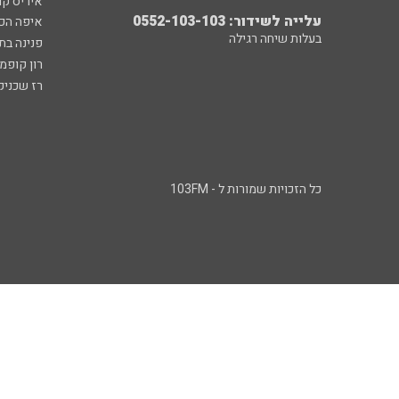
איריס קו
עלייה לשידור: 0552-103-103
איפה הכ
בעלות שיחה רגילה
פנינה בת
רון קופמ
רז שכניק
כל הזכויות שמורות ל - 103FM