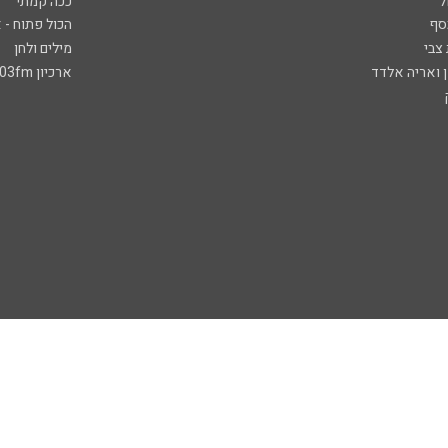
ל
ככה קמתי
סף
הכול פתוח - א
 צבי
מילים ולחן
ן ואריה אלדד
ארכיון 103fm