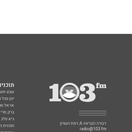
תוכניות fm
שבע תש
ינון מגל 
אראל סג"
ברק סרי 
גיא פלג
דבורה הנביאה 6, רמת השרון
תוכנית ה
radio@103.fm