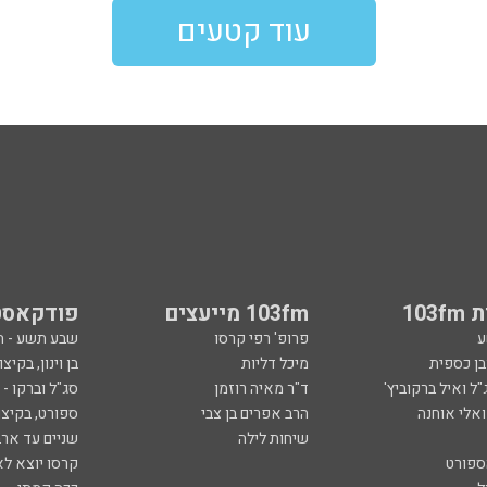
עוד קטעים
103
103fm מייעצים
פודקאסט
ע
פרופ' רפי קרסו
שבע תשע - 
ובן כספית
מיכל דליות
בן וינון, בקיצו
ל ואיל ברקוביץ'
ד"ר מאיה רוזמן
סג"ל וברקו -
ואלי אוחנה
הרב אפרים בן צבי
ספורט, בקיצו
שיחות לילה
שניים עד ארב
ספורט
קרסו יוצא לא