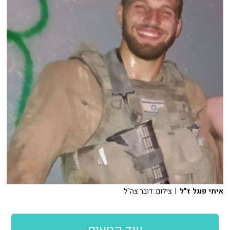
איתי פוגל ז"ל
| צילום: דובר צה"ל
עוד קטעים