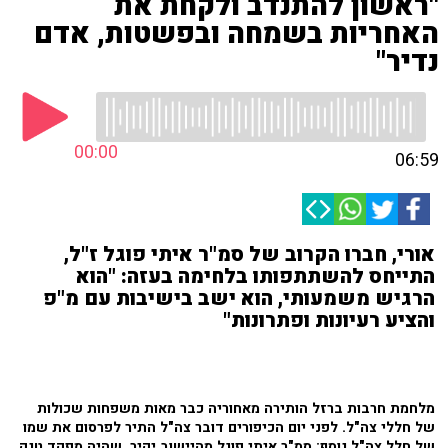
"ראשון להתנדב ולקחת את
האחריות בשמחה ובפשטות, אדם
נדיר"
00:00
06:59
אורי, חברו הקרוב של סמ"ר איתי פוגל ז"ל,
התייחס להשתתפותו בלחימה בעזה: "הוא
הרגיש משמעותי, הוא ישב בישיבות עם מ"פ
והציע רעיונות ופתרונות"
מלחמת חרבות ברזל הותירה מאחוריה כבר מאות משפחות שכולות
של חללי צה"ל. לפני יום הכיפורים דובר צה"ל התיר לפרסום את שמו
של חלל צה"ל נוסף: סמ"ר איתי פוגל מהיישוב יקיר, שהיה מפקד טנק