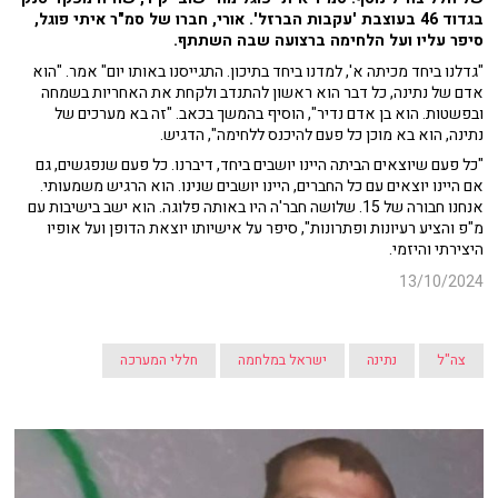
בגדוד 46 בעוצבת 'עקבות הברזל'. אורי, חברו של סמ"ר איתי פוגל,
סיפר עליו ועל הלחימה ברצועה שבה השתתף.
"גדלנו ביחד מכיתה א', למדנו ביחד בתיכון. התגייסנו באותו יום" אמר. "הוא
אדם של נתינה, כל דבר הוא ראשון להתנדב ולקחת את האחריות בשמחה
ובפשטות. הוא בן אדם נדיר", הוסיף בהמשך בכאב. "זה בא מערכים של
נתינה, הוא בא מוכן כל פעם להיכנס ללחימה", הדגיש.
"כל פעם שיוצאים הביתה היינו יושבים ביחד, דיברנו. כל פעם שנפגשים, גם
אם היינו יוצאים עם כל החברים, היינו יושבים שנינו. הוא הרגיש משמעותי.
אנחנו חבורה של 15. שלושה חבר'ה היו באותה פלוגה. הוא ישב בישיבות עם
מ"פ והציע רעיונות ופתרונות", סיפר על אישיותו יוצאת הדופן ועל אופיו
היצירתי והיזמי.
13/10/2024
צה"ל
נתינה
ישראל במלחמה
חללי המערכה