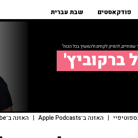
פודקאסטים
שבת עברית
 שפתיים, להפיק לקחים ולהמשיך בכל הכוח"
 ברקוביץ'
ספוטיפיי
|
האזנה ב־Apple Podcasts
|
האזנה ב־youtube