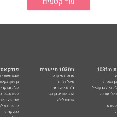
עוד קטעים
103
103fm מייעצים
פודקאסט
ע
פרופ' רפי קרסו
שבע תשע - 
ובן כספית
מיכל דליות
בן וינון, בקיצו
ל ואיל ברקוביץ'
ד"ר מאיה רוזמן
סג"ל וברקו -
ואלי אוחנה
הרב אפרים בן צבי
ספורט, בקיצו
שיחות לילה
שניים עד ארב
ספורט
קרסו יוצא לא
ל
ככה קמתי