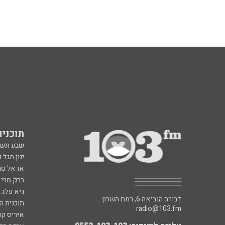
תוכניות fm
שבע תש
ינון מגל 
אראל סג"
ברק סרי 
גיא פלג
דבורה הנביאה 6, רמת השרון
תוכנית ה
radio@103.fm
איריס קו