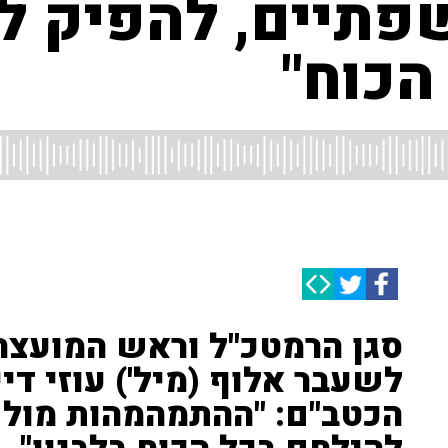
שפתיים, להפיק ל
הכוח"
סגן הרמטכ"ל וראש המועצה 
לשעבר אלוף (מיל') עוזי דיי
הכטב"ם: "ההתמהמהות מול