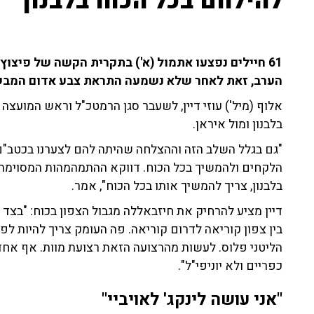
להילחם בכל הכוח בלבנון"
61 חיילים נפצעו אתמול (א') בתקרית הקשה של פיצו
הערב, זאת לאחר שלא נשמעה התראת צבע אדום המבש
אלוף (מיל') עוזי דיין, לשעבר סגן הרמטכ"ל וראש המועצה
בלבנון ומול איראן.
"גם בגלל השלב הזה וההצלחה שהיתה להם לצערנו בכטב"ם
הלקחים ולהמשיך בכל הכוח. דווקא ההתמהמהות המסוימת 
בלבנון, צריך להמשיך אותו בכל הכוח", אמר.
דיין מציע להרחיק את חיזבאללה מגבול הצפון בכוח: "בצד ה
בין צפון קוריאה לדרום קוריאה. פה העומק צריך להיות לפח
הליטני פלוס. לעשות מהרצועה הזאת רצועת מוות. אף אחד 
כפריים ולא יוניפי"ל".
"אני עושה לינקג' לאויביי"