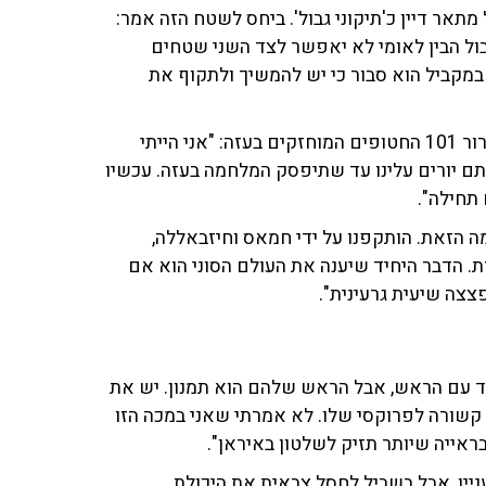
מתאר דיין כ'תיקוני גבול'. ביחס לשטח הזה אמר:
גבול הבין לאומי לא יאפשר לצד השני שטחים
 במקביל הוא סבור כי יש להמשיך ולתקוף את
האלוף (מיל) טען כי החלשת חיזבאללה תסייע לנו גם בשחרור 101 החטופים המוחזקים בעזה: "אני הייתי
 יורים עלינו עד שתיפסק המלחמה בעזה. עכשיו
תחילה".
מה הזאת. הותקפנו על ידי חמאס וחיזבאללה,
ת. הדבר היחיד שיענה את העולם הסוני הוא אם
צה שיעית גרעינית".
ודד עם הראש, אבל הראש שלהם הוא תמנון. יש את
קשורה לפרוקסי שלו. לא אמרתי שאני במכה הזו
ראייה שיותר תזיק לשלטון באיראן".
עניין, אבל בשביל לחסל צבאית את היכולת