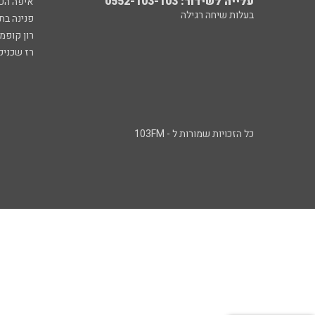
עלייה לשידור: 0552-103-103
איפה הכ
בעלות שיחה רגילה
פנינה בת
רון קופמ
רז שכניק
כל הזכויות שמורות ל - 103FM