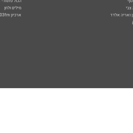
סף
הכול פתוח - א
 צבי
מילים ולחן
ן ואריה אלדד
ארכיון 103fm