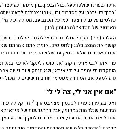
את הגבעות השולטות על גבול הצפון, בהן מתמרן כעת צה"ל 
"בסוף כשידברו על הסדרות וכו', אנחנו צריכים לדאוג שה
שולטים על גבול הצפון, כמו על משגב עם, מטולה ושלומי".
הארסנל של חיזבאללה בעומק לבנון.
קושר את המצב בלבנון לחטופים. אומר: אתם אמרתם שאתם
אנחנו אומרים שלא נפסיק עד שלא משיבים את החטופים 
עוד אמר לגבי אותה זיקה: "אני עושה לינקג' לאויביי במלח
הותקפנו ופעמיים על ידי איראן, ולא תנתק שום גישה אחר
נדע לספק אם הסחורה מפני מה שהם חוששים לו מכול - פצ
"אם אין אני לי, צה"לי לי"
ואכן בעיניו המפתח לסכסוך מצוי בטהרן: "יותר קל להתמ
הזרועות שנלחמות במקומו, אבל ההתגרענות של איראן לא 
אחסל את הנשק הגרעיני, אנחנו צריכים לתקוף את איראן ב
לדבריו, "הייתי כולל משהו מההכנות והמיזמים הגרעיניים ב