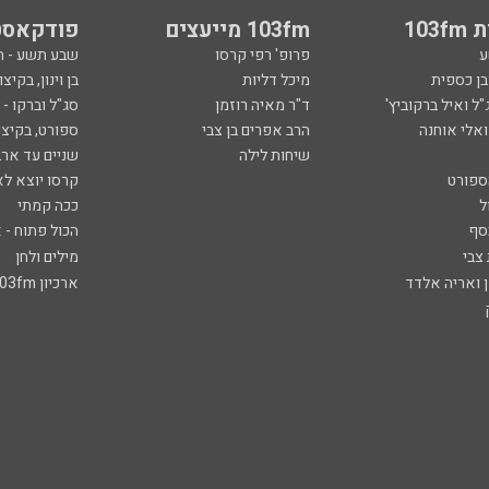
103
103fm מייעצים
פודקאסט
ע
פרופ' רפי קרסו
שבע תשע - 
ובן כספית
מיכל דליות
בן וינון, בקיצו
ל ואיל ברקוביץ'
ד"ר מאיה רוזמן
סג"ל וברקו -
ואלי אוחנה
הרב אפרים בן צבי
ספורט, בקיצו
שיחות לילה
שניים עד ארב
ספורט
קרסו יוצא לא
ל
ככה קמתי
סף
הכול פתוח - א
 צבי
מילים ולחן
ן ואריה אלדד
ארכיון 103fm