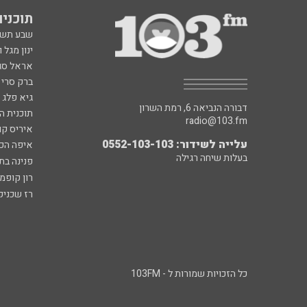
תוכניות fm
שבע תש
ינון מגל 
אראל סג"
ברק סרי 
גיא פלג
דבורה הנביאה 6, רמת השרון
תוכנית ה
radio@103.fm
איריס קו
עלייה לשידור: 0552-103-103
איפה הכ
בעלות שיחה רגילה
פנינה בת
רון קופמ
רז שכניק
כל הזכויות שמורות ל - 103FM