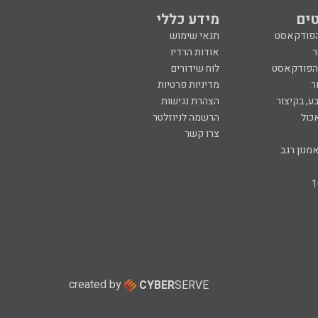
ים
מידע כללי
הפודקאסט
תנאי שימוש
ר
אודות הרדיו
 הפודקאסט
לוח שידורים
ר
מדיניות פרטיות
ע, בקיצור
הצהרת נגישות
כול
הרשמה לניוזלטר
צרו קשר
מנון רגב
created by
CYBER
SERVE