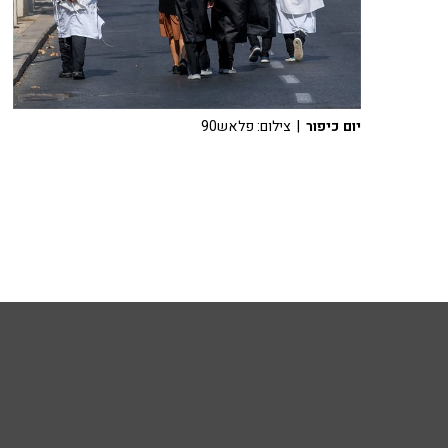
יום כיפור
| צילום: פלאש90