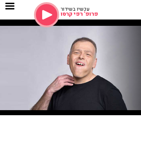
עכשיו בשידור
פרופ' רפי קרסו