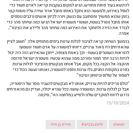
להינשא בעוד פחות מחודש, הגיע למקום בעקבות קריאה לאדם חשוד כדי
לטפל באירוע, ולמעשה הוא נתקל באותו מחבל ארור שירה עליו מטווח קצר
בזמן שהוא ממשיך ומסתובב עם הנשק ויורה לכיוון אנשים ורכבים נוספים.
אותו מחבל נוטרל בשטח, ושוטרי משטרת ישראל הגיעו כמה שיותר מהר כדי
לבודד את הזירה ולתחקר את האירוע כמה שיותר מהר וליידע את הציבור",
אמרה.
בהמשך השיחה קראה לציבור לגלות ערנות בימים מתוחים אלה: "חשוב לציין
שהאזרחים היו מאוד ערניים, דיווחו למשטרה על אדם חשוד ונשמעו
להוראות השוטרים בשטח - וכך באמת מצופה, ייתכן שהאירוע הזה היה יכול
להיות הרבה יותר חמור ומורכב ממה שהוא עכשיו. משטרת ישראל פרוסה
מהקצה אל הקצה בכל מקום, אבל אנחנו מבקשים מהציבור לגלות ערנות
בפרט בתקופת החגים, גלו ערנות ותפנו למשטרה, ואנחנו נעשה הכול כדי
לשמור על שלום וביטחון הציבור".
"כולם צריכים להיות ערניים, אנחנו לא מבקשים להעביר מסר של היסטריה,
אבל כן לגלות ערנות. המשטרה עושה ככל שהיא יכולה, ועדיין גם מהאזרחים
נדרש לדווח למוקדים שלנו ולסייע במלחמה הזו", סיכמה.
15/10/2024
פצועים
פיגוע בכביש 4
מירית בן מיור