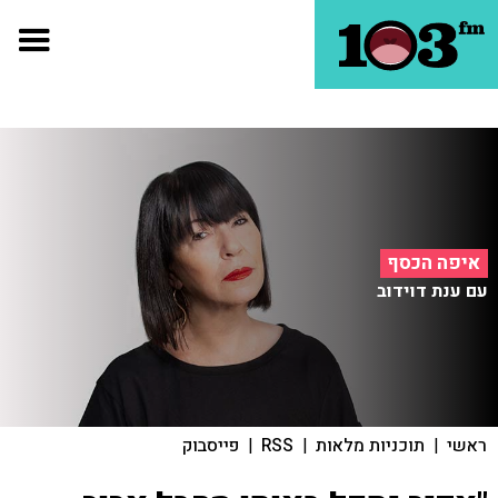
איפה הכסף
עם ענת דוידוב
ראשי
|
תוכניות מלאות
|
RSS
|
פייסבוק