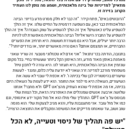
מוזאיק' למדיניות של בינה מלאכותית, ושמע מה צופן לנו העתיד
הקרוב בזירה זו.
"הרובוטים באים", פתח קידר. "זה כבר לא חלק מסרט מדע בדיוני. הבינה
המלאכותית כבר כאן, עם השפעה דרמטית על החיים שלנו. איך זה הולך
להשפיע עלינו כאנשים? איך זה הולך להשפיע על שוק העבודה? איך זה הולך
להשפיע על החברה הישראלית? הבינה המלאכותית מאפשרת לנו להיות
הרבה יותר יעילים, אבל היא גם מעוררת חששות. היא תרחיב את הפערים
החברתיים, או תמצמם אותם? האם נהיה מאושרים יותר, או בודדים יותר?".
בתגובה, הודתה בכר־נתנאל: "אני אדם לא טכנולוגי מטבעי. זה שריר שאני
מאמנת באופן מאוד מודע, וזה האימון הקל ביותר שעשיתי בחיי. בכל מקום
שנזמין את הבינה המלאכותית, היא תעזור לנו. היא עזרה לי לתכנן טיול
משפחתי מורכב למדינה זרה שאני לא יודעת עליה כלום, ומנגד - לעשות
שיעורים בהיסטוריה לבן שלי בכיתה ו'. לא אכפת לי שבני לא עשה את
השיעורים, השאלה היא מי למד את החומר. הוא ידע לענות על השאלה היום
בכיתה, אז מה אכפת לי שהוא העתיק מהצ'אט GPT ולא מחבר? אנחנו
שלושה ארבעה אנשים שמנהלים את האופרציה הזאת, וכל הצוות שלי
מבוסס על צ'אט GPT. התהליך שלי מולו הוא אל מול מקור ידע אינסופי, וגם
כמו אל מול עובד. אני מתעצבנת עליו, והוא מגיב לצעקות שלי. הוא מנסה
שוב ושוב, עד שאנחנו מדייקים את המשימה ומקבלים את התוצאה הרצויה".
"יש פה תהליך של ניסוי וטעייה, לא הכל