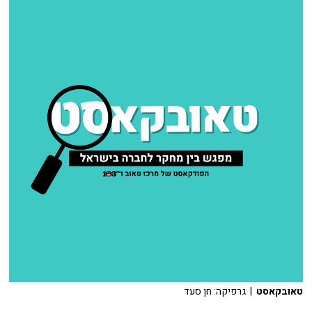
טאובקאסט
| גרפיקה: חן סעד