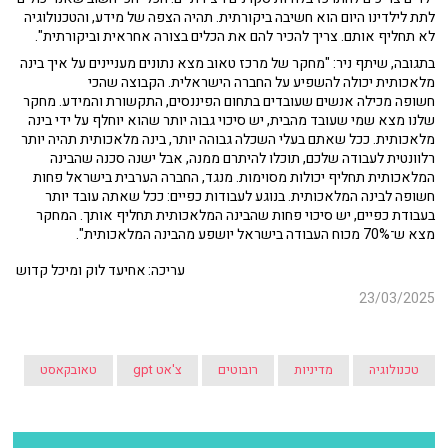
לתת לילדינו היום הוא חשיבה ביקורתית. תהיה הצפה של מידע, והטכנולוגיה
לא תחליף אותם. צריך להכיר להם את הכלים בצורה אחראית וביקורתית".
בתגובה, שיתף ניר: "מחקר של מרכז טאוב מצא נתונים מעניינים על איך בינה
מלאכותית יכולה להשפיע על החברה הישראלית. הקבוצה שהכי
חשופה מכילה אנשים שעובדים בתחום הפיננסים, התקשורת והמידע. מחקר
שלנו מצא שמי שעובד מהבית, יש סיכוי גבוה יותר שהוא יוחלף על ידי בינה
מלאכותית. ככל שאתם בעלי השכלה גבוהה יותר, בינה מלאכותית תהיה יותר
רלוונטית לעבודה שלכם, תוכלו להיתרם ממנה, אבל ישנה סכנה שהבינה
המלאכותית תחליף יכולות מסוימות. מנגד, החברה הערבית בישראל פחות
חשופה לבינה המלאכותית. בנוגע לעבודות כפיים: ככל שאתה עובד יותר
בעבודת כפיים, יש סיכוי פחות שהבינה המלאכותית תחליף אותך. המחקר
מצא ש־70% מכוח העבודה בישראל יושפע מהבינה המלאכותית".
עריכה: אחיעד לוק ומיכל קדוש
23/03/2025
טכנולוגיה
מדיניות
רובוטים
צ'אט gpt
טאובקאסט