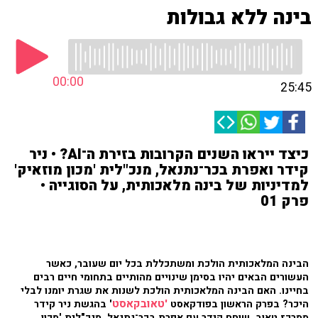
בינה ללא גבולות
00:00
25:45
כיצד ייראו השנים הקרובות בזירת ה־AI? • ניר
קידר ואפרת בכר־נתנאל, מנכ"לית 'מכון מוזאיק'
למדיניות של בינה מלאכותית, על הסוגייה •
פרק 01
הבינה המלאכותית הולכת ומשתכללת בכל יום שעובר, כאשר
העשורים הבאים יהיו בסימן שינויים מהותיים בתחומי חיים רבים
בחיינו. האם הבינה המלאכותית הולכת לשנות את שגרת יומנו לבלי
'טאובקאסט
היכר? בפרק הראשון בפודקאסט
' בהגשת ניר קידר
ממרכז טאוב, שוחח קידר עם אפרת בכר־נתנאל, מנכ"לית 'מכון