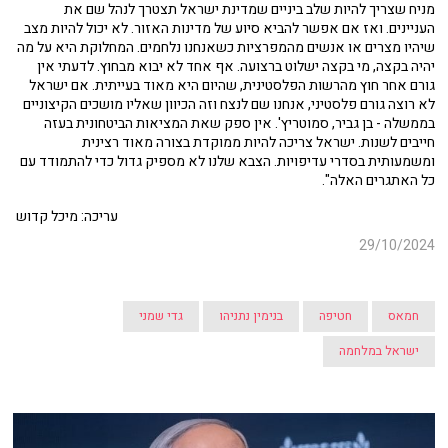
מניח שצריך להיות שלב ביניים שמדינת ישראל תצטרך לנהל שם את
העניינים. ואז אם אפשר להביא סיוע של מדינות האזור. לא יכול להיות מצב
שיהיו מצרים או אנשים מהמפרציות כשאנחנו נלחמים. המחלוקת היא על מה
יהיה בקצה, מי בקצה ישלוט ברצועה. אף אחד לא יבוא מבחוץ. לדעתי אין
גורם אחר חוץ מהרשות הפלסטינית, שהיום היא מאוד בעייתית. אם ישראל
לא רוצה גורם פלסטיני, אנחנו שם לנצח וזה הכיוון שאליו מושכים הקיצוניים
בממשלה - בן גביר, סמוטריץ'. אין ספק שאת המציאות הביטחונית בעזה
חייבים לשנות. ישראל צריכה להיות ממוקדת בצורה מאוד רצינית
ומשמעותית בסדרי עדיפויות. הצבא שלנו לא מספיק גדול כדי להתמודד עם
כל האתגרים האלה".
עריכה: מיכל קדוש
29/10/2024
חמאס
חטיפה
בנימין נתניהו
גדי שמני
ישראל במלחמה