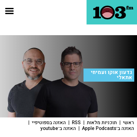
גדעון אוקו ועמיחי
אתאלי
ראשי
|
תוכניות מלאות
|
RSS
|
האזנה בספוטיפיי
|
האזנה ב־Apple Podcasts
|
האזנה ב־youtube