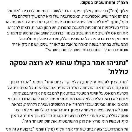
מצה"ל ומהתושבים במקום.
אלוף (מיל') גדי שמני, אלוף פיקוד מרכז לשעבר, התייחס לדברים. "אתמול
נתניהו אמר שיש אסטרטגיה, האסטרטגיה שלו היא להמשיך להילחם בלי
סוף", תקף. "אם לישראל הייתה אסטרטגיה סדורה, היא הייתה קובעת מה הם
סדרי העדיפויות והתוכניות להשגת המטרות. יש המון מטרות. רוצים להכריע
את חמאס ולהשיב את התושבים בצפון ובדרום, להשיב את החטופים ולמנוע
מאיראן פצצה גרעינית. כל הנושאים הללו, יש פה כישלון מוחלט של
הממשלה, במיוחד בשנה האחרונה אבל גם לאורך שנים. יש פה נזק אדיר
שנתניהו במהלך שנות כהנותו עשה לביטחון ישראל".
"נתניהו אמר בקולו שהוא לא רוצה עסקה
כוללת"
"מה שצריך לעשות זה לתקן, זה לא יקרה ביום אחד", הוסיף. "הסדר הנכון
הוא קודם לסיים את המלחמה בעזה ולהחזיר את החטופים. כל הסיפורים על
הכרעת חמאס, על שינוי המשטר בעזה, אין להם באמת אחיזה במציאות.
אנחנו לא רואים הליכה לאיזשהו מתווה שיאפשר לנטרל את הגורם שנקרא
חמאס. אנחנו מבינים שבלי להחזיר את החטופים ועצירת הלחימה, כנראה
שגם לא תהיה עצירת מלחמה בצפון. נתניהו אמר בקולו שהוא לא רוצה
עסקה כוללת, הוא מעדיף ללכת בצעדים קטנים כדי למשוך את זה עד אין
סוף. ועכשיו הוא מריץ את חוק ההשתמטות, את חוק השוחד הזה".
על המתרחש ברצועה ביום שאחרי אמר אלוף (מיל') שמני: "ברצועת עזה אני