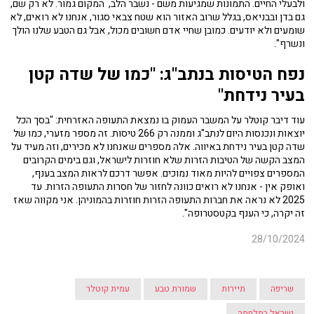
ולבעלי החיים. התמונות שמגיעות משם - נשבר הלב, המקום גמור. לא רק שם,
גם בדן ובבניאס, בגלל שרוב האזור הוא שטח צבאי סגור, אנחנו לא רואים, לא
שומעים ולא יודעים. כמובן שחיי אדם חשובים מכול, אבל גם הטבע שלנו הולך
ונשרף".
נפח הטיסות בנתב"ג: "כמו של שדה קטן
בעיר נידחת"
עוד דיבר קוטלר על המשבר העמוק בו נמצאת התעופה האזרחית: "בסך הכל
יוצאות ונכנסות היום לנתב"ג וממנה רק 266 טיסות. זה מספר מזערי, כמו של
שדה קטן בעיר נידחת באיווה. אלה מספרים שאנחנו לא מכירים, וזה מעיד על
המצב הקשה של הטיבות הזרות שלא חוזרות לישראל, וגם בימים הקרובים
המספרים צפויים להיות מאוד נמוכים. אפשר דרכם לראות המצב בענף,
ואופק אין - אנחנו לא רואים כוונה לחזור של חסרות התעופה הזרות. עד
2025 לא נראה את חברות התעופה הזרות חוזרות בהמוניהן. אני מקווה שאז
זה יקרה, כי הענף בקטסטרופה".
28/10/2024
שריפה
תיירות
שמורת טבע
עמית קוטלר
ישראל במלחמה