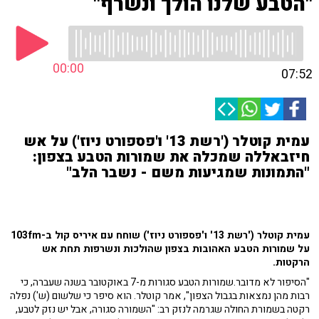
"הטבע שלנו הולך ונשרף"
00:00
07:52
עמית קוטלר ('רשת 13' ו'פספורט ניוז') על אש
חיזבאללה שמכלה את שמורות הטבע בצפון:
"התמונות שמגיעות משם - נשבר הלב"
עמית קוטלר ('רשת 13' ו'פספורט ניוז') שוחח עם איריס קול ב-103fm
על שמורות הטבע האהובות בצפון שהולכות ונשרפות תחת אש
הרקטות.
"הסיפור לא מדובר.שמורות הטבע סגורות מ-7 באוקטובר בשנה שעברה, כי
רבות מהן נמצאות בגבול הצפון", אמר קוטלר. הוא סיפר כי שלשום (ש') נפלה
רקטה בשמורת החולה שגרמה לנזק רב: "השמורה סגורה, אבל יש נזק לטבע,