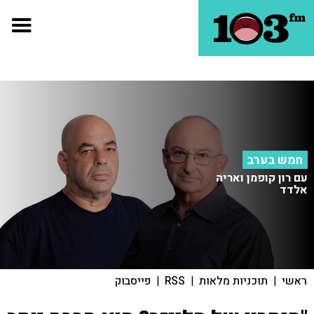
חמש בערב
עם רון קופמן ואריה
אלדד
ראשי
|
תוכניות מלאות
|
RSS
|
פייסבוק