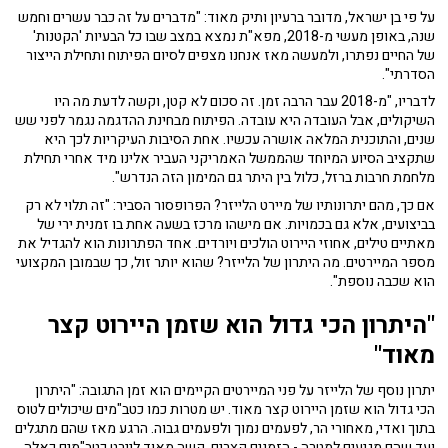
על פי בן ישראל, מדובר ברעיון ותיק מאוד: "מדברים על זה כבר עשרים וחמש
שנה, באופן מעשי מ-2018, מפא"ת נמצא במצב שבו כל הבעיות 'הקטנות'
של החיים נפתרו, ולמעשה מאז אנחנו מצפים לסיום הפיתוח ותחילת הייצור
הסדרתי".
לדבריו, "מ-2018 עבר הרבה זמן. זה סכום לא קטן, וקשה לדעת מה היו
השיקולים, אבל העובדה היא עובדה. הפיתוח מבחינת ההדגמה נגמר לפני שש
שנים, והתוכנית המלאה אושרה עכשיו. אחת הסיבות העיקריות לכך היא
שתקציב הסיוע המיוחד שהממשל האמריקני העביר אלינו מיד אחרי תחילת
מלחמת חרבות ברזל, כלול בין היתר גם המימון הזה הנדרש".
אם כך, מהם יתרונותיו של מיירט הלייזר? הפרופסור הסביר: "זה תלוי לא רק
בביצועים, אלא גם בכמויות. אם מישהו מרכז בשעה אחת בו זמנית ירי של
מאתיים טילים, אחוזי היירוט הולכים ויורדים. אחד הפתרונות הוא להגדיל את
מספר המיירטים. מה היתרון של הלייזר? שהוא יותר זול, כך שבמובן המקצועי
הוא שכבה נוספת".
"היתרון הכי גדול הוא שזמן היירוט קצר
מאוד"
יתרון נוסף של הלייזר על פני המיירטים הקיימים הוא זמן התגובה: "היתרון
הכי גדול הוא שזמן היירוט קצר מאוד. יש מטרות כמו כטב"מים שיכולים לטוס
בתוך ואדי, מאחורי הר, לפעמים נמוך ולפעמים גבוה. הרגע מאז שהם מתגלים
ועד שהם מגיעים למטרה - הזמנים קצרים. קשה מאוד ליירט כטב"מים כאלה,