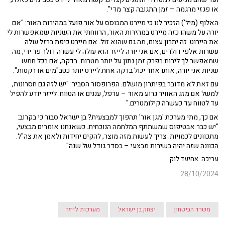
או פגזי מרגמה – זמן התגובה קצר מדי".
האלוף (מיל') הזכיר לנו כי מיירט המבוסס על אור פועל במהירות האור: "אם
יורה על משהו כזה מיירט במהירות האור, הרווחתי את השניות שמאפשרות לי
את היירוט. זה יתרון עצום, מה גם שהוא זול. אם מיירט כיפת ברזל עולה
עשרות אלפי דולרים, אם אני יורה לייזר הוא עולה לי עשרה דולר פר ירי, מה
שמאפשר לך לירות בפרק זמן נתון על יותר מטרות. בדקה, אם בכל חמש
שניות אני יורה, אותו אחד יכול בדקה אחת ליירט יותר כטב"מים או רקטות".
עם זאת לא מדובר בפיתרון מושלם. הפרופסור הסביר: "יש לזה גם חסרונות,
למשל אם מזג האוויר גרוע מאוד – ערפל, עננים או הטווח. לייזר יודע להפיל
עד לטווח עד כעשרה קילומטרים."
אם כך, מתי מערכת 'מגן אור' תהפוך למבצעית? בן ישראל סבור כי בקרוב:
"יש כבר אבטיפוס שמשתתף המלחמה הנוכחית. כשאנחנו אומרים מבצעי,
מתכוונים לכמויות. צריך לעשות מזה מוצר, להקים יחידות ולאמן את צה"ל.
הכוונה שזה יהיה בשירות מבצעי – בסדר גודל של שנה"
עריכה: אחיעד לוק
28/10/2024
משרד הביטחון
יצחק בן ישראל
מערכות לייזר