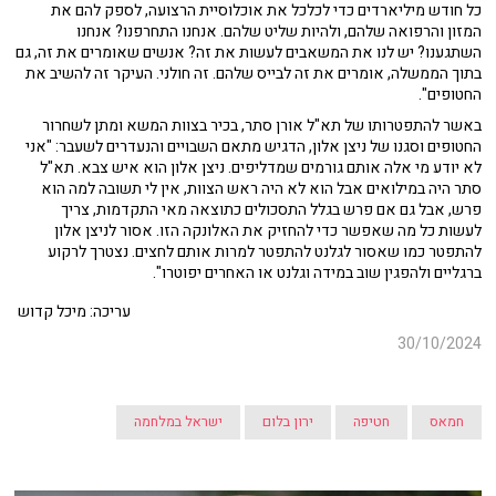
כל חודש מיליארדים כדי לכלכל את אוכלוסיית הרצועה, לספק להם את
המזון והרפואה שלהם, ולהיות שליט שלהם. אנחנו התחרפנו? אנחנו
השתגענו? יש לנו את המשאבים לעשות את זה? אנשים שאומרים את זה, גם
בתוך הממשלה, אומרים את זה לבייס שלהם. זה חולני. העיקר זה להשיב את
החטופים".
באשר להתפטרותו של תא"ל אורן סתר, בכיר בצוות המשא ומתן לשחרור
החטופים וסגנו של ניצן אלון, הדגיש מתאם השבויים והנעדרים לשעבר: "אני
לא יודע מי אלה אותם גורמים שמדליפים. ניצן אלון הוא איש צבא. תא"ל
סתר היה במילואים אבל הוא לא היה ראש הצוות, אין לי תשובה למה הוא
פרש, אבל גם אם פרש בגלל התסכולים כתוצאה מאי התקדמות, צריך
לעשות כל מה שאפשר כדי להחזיק את האלונקה הזו. אסור לניצן אלון
להתפטר כמו שאסור לגלנט להתפטר למרות אותם לחצים. נצטרך לרקוע
ברגליים ולהפגין שוב במידה וגלנט או האחרים יפוטרו".
עריכה: מיכל קדוש
30/10/2024
חמאס
חטיפה
ירון בלום
ישראל במלחמה