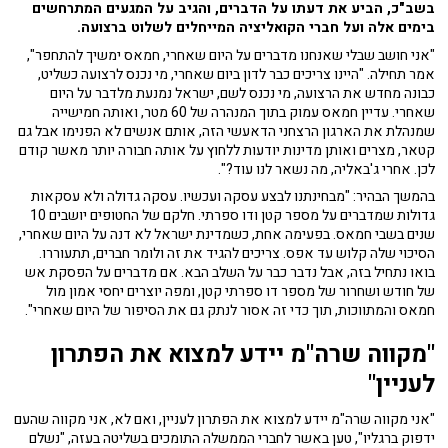
בשב"כ, הביע את דעתו על הדברים, והגיב על המגעים המתרחשים
בימים אלה ועל חברי הקואליציה המייחלים לשלוט ברצועה.
"אני חושב שבלי שאנחנו מדברים על היום שאחרי, חמאס ימשיך להתחפר",
אמר תחילה. "היינו צריכים כבר לדון ביום שאחרי, מי נכנס לרצועה כשליט,
כבונה מחדש את הרצועה, מי נכנס לשם, ישראל נמנעת מלדבר על היום
שאחרי. עדיין חמאס עמוק בתוך המנהרה של 60 מטר, ואותה חמישייה
שמנהלת את הארגון הרצחני הדאעשי הזה, אותם אנשים לא הפנימו אבל גם
קטאר, מצרים ואותן מדינות יודעות ללחוץ על אותה חבורה יותר מאשר קודם
לכן. אחרי ג'באליה, מה נשאר לנו עוד?".
בהמשך הבהיר: "מבחינתנו לבצע עסקה ועכשיו. עסקה גדולה ולא עסקאות
גדולות שמדברים על מספר קטן ודו ספרתי. חלקם של החטופים יושבים 10
שנים בשבי חמאס. בפעימה אחת, כשמדינת ישראל לא דנה על היום שאחרי,
הסיכוי שלה קלוש עד אפס. צריכים להגיד את זה ולומר חברים, תתעוררו.
בואו נתחיל בזה, אבל נדבר כבר על השלב הבא. אם מדברים על הפסקת אש
של חודש ושחרור של מספר דו ספרתי קטן, ומפה יוצרים יחסי אמון מול
חמאס והמתווכות, תוך כדי זה אסור לנתק גם את הסיפור של היום שאחרי".
"מקווה שרה"מ יידע למצוא את הפתרון
לעניין"
"אני מקווה שרה"מ יידע למצוא את הפתרון לעניין, ואם לא, אני מקווה שהעם
ידפוק ברגליו", טען באשר לחברי הממשלה התומכים בשליטה בעזה, "נשלם