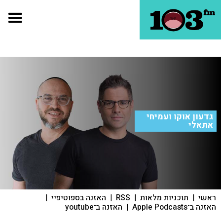
גדעון אוקו ועמיחי
אתאלי
ראשי
|
תוכניות מלאות
|
RSS
|
האזנה בספוטיפיי
|
האזנה ב־Apple Podcasts
|
האזנה ב־youtube