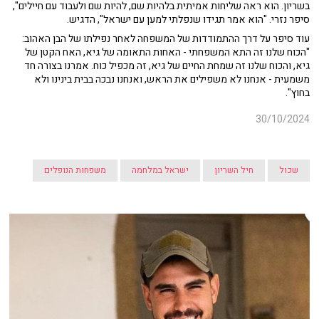
בשריון. הוא ראה שליחות אמיתית בלהיות שם, להיות שם ולעבוד עם חיילים",
סיפר נזרי. "הוא אמר תגידו שנפלתי למען עם ישראל", הדגיש.
עוד סיפר על דרך ההתמודדות של המשפחה לאחר נפילתו של הבן האהוב:
"הכוח שלנו זה התא המשפחתי - האחות התאומה של גיא, האח הקטן של
גיא, והכוח שלנו זה שמחת החיים של גיא, זה מכפיל כוח. אמרנו בצורה חד
משמעית - אנחנו לא משפילים את הראש, ואנחנו נבכה בבית בינינו ולא
בחוץ".
30/10/2024
שכול
חיל השריון
ישראל במלחמה
משפחות הנופלים