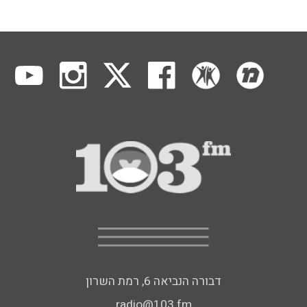
דבורה הנביאה 6, רמת השרון
radio@103.fm