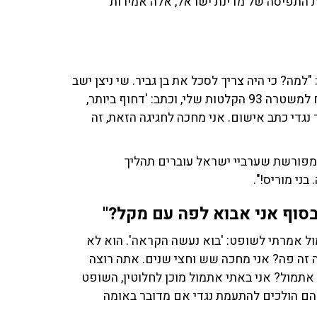
את התפיסה של מדינת ישראל, אלה אמירות
מה? כי היה צריך לסכל את בן גביר. שי ניצן ישב
עליי בצורה חולנית. חודש וחצי לפני הפסילה שלי הוא שלח למשטרה 93 הקלטות שלי, וכתב: 'דחוף ביותר,
פתי לבקשה להגיד נגדי כתב אישום. אני מחכה לחגיגה הזאת, זה
 מפורשת שערביי ישראל עוברים תהליך
בני מוריס!".
סוף אני אבוא לפה עם מקל?"
ל אמרתי לשופט: 'בוא נעשה הקראה'. הוא לא
ה זה פה? אני מחכה שש וחצי שנים. אתה רוצה
תמול? אני באתי אתמול מוכן לחלוטין, השופט
הם הולכים להתעמת נגדי אם מדובר באומה