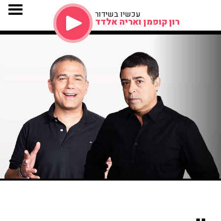
עכשיו בשידור
רון קופמן ואריה אלדד