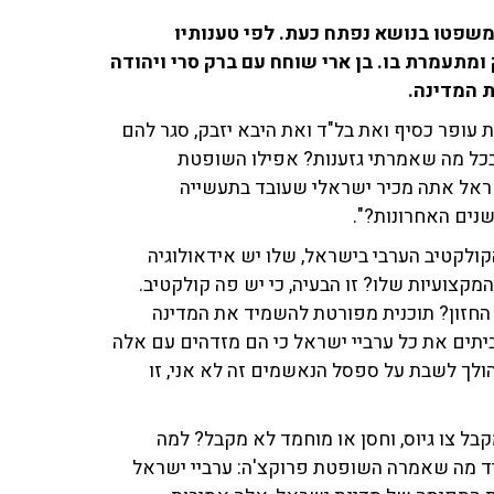
משפטו בנושא נפתח כעת. לפי טענותיו
מתעמרת בו. בן ארי שוחח עם ברק סרי ויהודה
 עופר כסיף ואת בל"ד ואת היבא יזבק, סגר להם
 בכל מה שאמרתי גזענות? אפילו השופטת
שראל אתה מכיר ישראלי שעובד בתעשייה
נים האחרונות?".
הקולקטיב הערבי בישראל, שלו יש אידאולוגיה
מקצועיות שלו? זו הבעיה, כי יש פה קולקטיב.
חזון? תוכנית מפורטת להשמיד את המדינה
תים את כל ערביי ישראל כי הם מזדהים עם אלה
ולך לשבת על ספסל הנאשמים זה לא אני, זו
ית ספר. יצחק מקבל צו גיוס, וחסן או מוחמד לא מקבל? למה
יד מה שאמרה השופטת פרוקצ'ה: ערביי ישראל