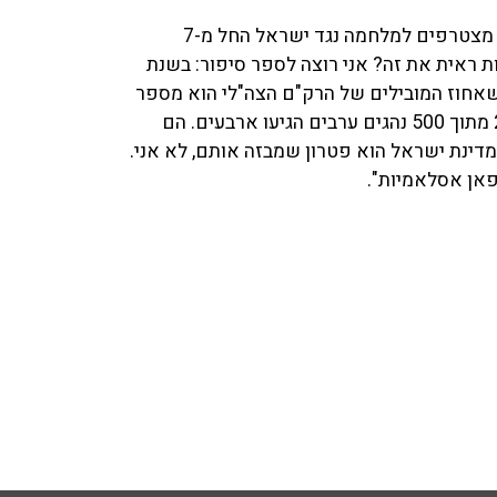
אם לשיטתו ערביי ישראל הם האויב, מדוע לא ראינו אותם מצטרפים למלחמה נגד ישראל החל מ-7
ת ראית את זה? אני רוצה לספר סיפור: בשנת
 לי שאחוז המובילים של הרק"ם הצה"לי הוא מספר
שבלעדיו אין לנו צבא. אמרתי להם שהם לא יבואו. ב-2021 מתוך 500 נהגים ערבים הגיעו ארבעים. הם
דינת ישראל הוא פטרון שמבזה אותם, לא אני.
פאן אסלאמיות".