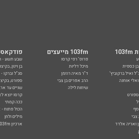
103
103fm מייעצים
פודקאסט
ע
פרופ' רפי קרסו
שבע תשע - 
ובן כספית
מיכל דליות
בן וינון, בקיצו
ל ואיל ברקוביץ'
ד"ר מאיה רוזמן
סג"ל וברקו -
ואלי אוחנה
הרב אפרים בן צבי
ספורט, בקיצו
שיחות לילה
שניים עד ארב
ספורט
קרסו יוצא לא
ל
ככה קמתי
סף
הכול פתוח - א
 צבי
מילים ולחן
ן ואריה אלדד
ארכיון 103fm