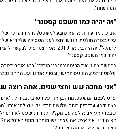
שייכים ללאום הערבי והם אויבים שלנו. זה לא רק היא, ז
מפורשות".
"זה יהיה כמו משפט קסטנר"
אם כך, מדוע דווקא הוא נתבע למשפט? זוהי ההערכה שלו: "ל
לתמלל". זה היה בינואר 2019. אני הצטר
יהיה כמו משפט קסטנר".
בהמשך ציטט את ההיסטוריון בני מוריס: "הוא אומר בצורה
פלסטיניזציה, הם גיס חמישי, ובסוף אנחנו נעשה להם נכבה. 
"אני מחכה שש וחצי שנים. אתה רוצה שב
פרט לעצם המשפט, מחה בן ארי על הסחבת בניהולו: "אתמו
רצה וקבע עוד דיון בעוד שלושה חודשים. שאלתי אותו: 'מ
שבסוף אני אבוא לפה עם מקל?'. למה המשפט לא התחיל א
לא מוכן שאני אציג את עצמי. יש מומחה ממני באיסלאם? 
רצחנית או לא באומה רצחנית?".