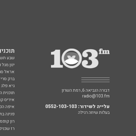
תוכניות fm
שבע תש
ינון מגל 
אראל סג"
ברק סרי 
גיא פלג
דבורה הנביאה 6, רמת השרון
תוכנית ה
radio@103.fm
איריס קו
עלייה לשידור: 0552-103-103
איפה הכ
בעלות שיחה רגילה
פנינה בת
רון קופמ
רז שכניק