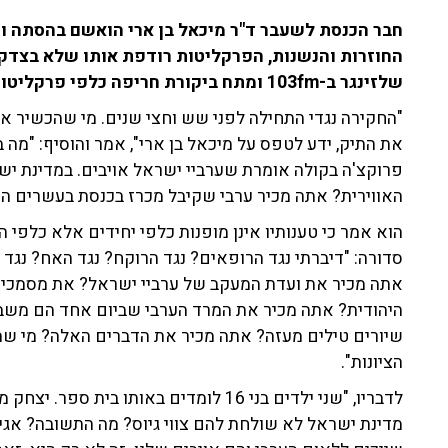
חבר הכנסת לשעבר ד"ר מיכאל בן ארי הואשם בהסתה ו
החוזרות והנשנות, הפרקליטות רודפת אותו שלא בצדק ו
שלזינגר ב-103fm ומתח ביקורת חריפה כלפי פרקליטות המדינה.
"החקירה נגדי התחילה לפני שש וחצי שנים. מי שהכשיר את
את התיק, ידע לטפס על מיכאל בן ארי", אמר והוסיף: "מה
פרוקצ'ה בקולה אומרת שערביי ישראל אויבים. במדינת י
האווירית? אתה מכיר ערבי שקיבל מכרז בכנסת בעשרים הש
הוא אמר כי טענותיו אינן מופנות כלפי יחידים אלא כלפי 
סדורה: "דיברתי נגד הרופאים? נגד הרוקח? נגד האח? נגד ה
אתה מכיר את ועדת המעקב של ערביי ישראל? את מסמכי ה
היהודית? אתה מכיר את המרד הערבי שביום אחד הם משבי
שיורים טילים מעזה? אתה מכיר את הדברים האלה? מי שה
הציונות".
לדבריו, "שני ילדים בני 16 לומדים באותו ב
מדינת ישראל לא שולחת להם צווי גיוס? מה התשובה? אג