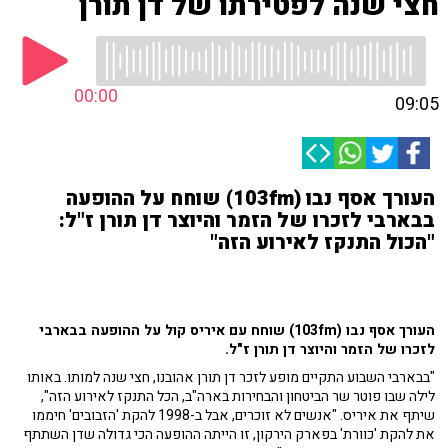
חצי שנה לפטירתו של דן תורן
00:00
09:05
העורך אסף נבו (103fm) שוחח על ההופעה
בבארבי לזכרו של הזמר והיוצר דן תורן ז"ל:
"הכול התנקז לאירוע הזה"
העורך אסף נבו (103fm) שוחח עם איריס קול על ההופעה בבארבי
לזכרו של הזמר והיוצר דן תורן ז"ל.
"בבארבי השבוע התקיים מופע לזכר דן תורן אהובנו, חצי שנה למותו. באותו
לילה שבו פוטר שר הביטחון והבחירות בארה"ב, הכל התנקז לאירוע הזה",
שיתף את איריס. "אנשים לא זוכרים, אבל ב-1998 להקת 'הזבובים' חיממו
את להקת 'כוורת' בפארק הירקון, זו הייתה ההופעה הכי גדולה שדן השתתף