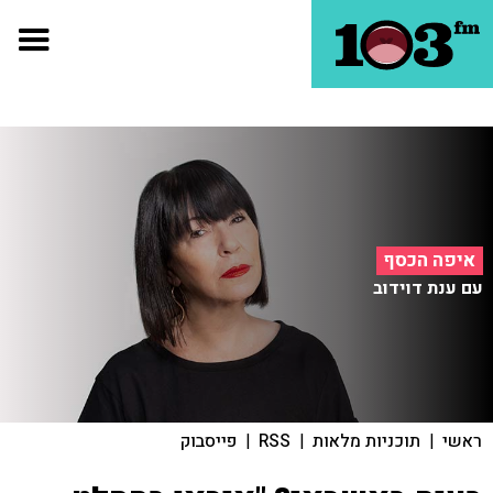
איפה הכסף
עם ענת דוידוב
ראשי
|
תוכניות מלאות
|
RSS
|
פייסבוק