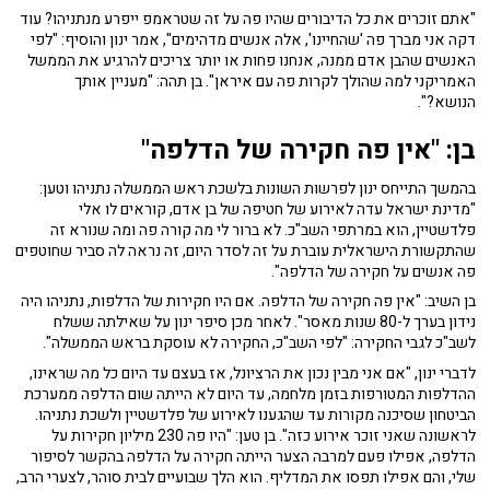
"אתם זוכרים את כל הדיבורים שהיו פה על זה שטראמפ ייפרע מנתניהו? עוד
דקה אני מברך פה 'שהחיינו', אלה אנשים מדהימים", אמר ינון והוסיף: "לפי
האנשים שהבן אדם ממנה, אנחנו פחות או יותר צריכים להרגיע את הממשל
האמריקני למה שהולך לקרות פה עם איראן". בן תהה: "מעניין אותך
הנושא?".
בן: "אין פה חקירה של הדלפה"
בהמשך התייחס ינון לפרשות השונות בלשכת ראש הממשלה נתניהו וטען:
"מדינת ישראל עדה לאירוע של חטיפה של בן אדם, קוראים לו אלי
פלדשטיין, הוא במרתפי השב"כ. לא ברור לי מה קורה פה ומה שנורא זה
שהתקשורת הישראלית עוברת על זה לסדר היום, זה נראה לה סביר שחוטפים
פה אנשים על חקירה של הדלפה".
בן השיב: "אין פה חקירה של הדלפה. אם היו חקירות של הדלפות, נתניהו היה
נידון בערך ל-80 שנות מאסר". לאחר מכן סיפר ינון על שאילתה ששלח
לשב"כ לגבי החקירה: "לפי השב"כ, החקירה לא עוסקת בראש הממשלה".
לדברי ינון, "אם אני מבין נכון את הרציונל, אז בעצם עד היום כל מה שראינו,
ההדלפות המטורפות בזמן מלחמה, עד היום לא הייתה שום הדלפה ממערכת
הביטחון שסיכנה מקורות עד שהגענו לאירוע של פלדשטיין ולשכת נתניהו.
לראשונה שאני זוכר אירוע כזה". בן טען: "היו פה 230 מיליון חקירות על
הדלפה, אפילו פעם למרבה הצער הייתה חקירה על הדלפה בהקשר לסיפור
שלי, והם אפילו תפסו את המדליף. הוא הלך שבועיים לבית סוהר, לצערי הרב,