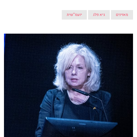
מאזינים
גיא פלג
יועמ''שית