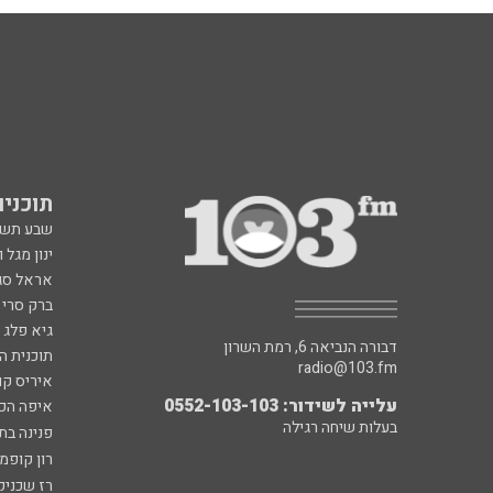
תוכניות fm
שבע תש
ינון מגל 
אראל סג"
ברק סרי 
גיא פלג
דבורה הנביאה 6, רמת השרון
תוכנית ה
radio@103.fm
איריס קו
עלייה לשידור: 0552-103-103
איפה הכ
בעלות שיחה רגילה
פנינה בת
רון קופמ
רז שכניק