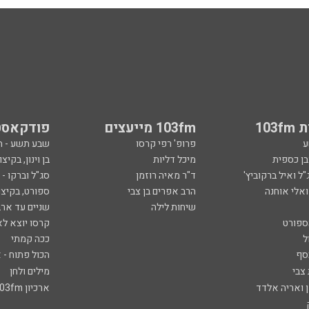
103
103fm מייעצים
פודקאסט
ע
פרופ' רפי קרסו
שבע תשע - 
ובן כספית
מיכל דליות
בן וינון, בקיצו
ל ואיל ברקוביץ'
ד"ר מאיה רוזמן
סג"ל וברקו -
ואלי אוחנה
הרב אפרים בן צבי
ספורט, בקיצו
שיחות לילה
שניים עד ארב
ספורט
קרסו יוצא לא
ל
ככה קמתי
סף
הכול פתוח - א
 צבי
מילים ולחן
ן ואריה אלדד
ארכיון 103fm