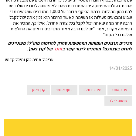
עם מוגבלות. בסוף החברה מפסידה. יש כל כך הרבה אנשים עם מגבלה כזו או
אחרת. בעולם התעסוקה יש התמודדות מאוד לא פשוטה לבוגרים שלנו. יש
להם המון מה לתת. ברמת ההיקף מדובר על 1,000 מתנדבים שמגיעים מדי
שבוע ומבצעים פעילות או משימה. כאשר החיבור הוא נכון אתה יכול לקבל
הרבה יותר ממה שאתה יכול לקבל בכל צורה אחרת". אילן כץ, המכיר את
העמותה מקרוב, אמר: "יש לכם הרבה מאוד מתנדבים. רואים את החולצות
שלכם בכל מקום".
מכירים ארגונים ועמותות המחפשות פתרון לתרומות מחו"ל? מעוניינים
אתר
לתרום בעצמכם? מוזמנים ליצור קשר ב
של 'קרן נאמן'.
עריכה: אחיה כהן ומיכל קדוש
14/01/2025
פודקאסט
מיה זיו־וולף
כסף אנושי
קרן נאמן
שמחה לילד