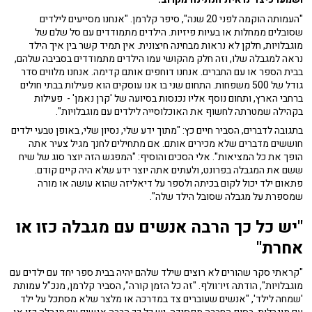
"העמותה הוקמה לפני 20 שנה", סיפר קלרמן. "אנחנו מסייעים לילדים
שסובלים ממחלות או בעיות פיזיות. הילדים מתמודדים עם סל שלם של
מוגבלויות, חלקן לא נראות מבחינה חיצונית. אין תמיד קשר בין איך הילד
נראה למגבלה שלו, וזה חלק מהקושי עמו הילדים מתמודדים בסביבה שלהם,
בבית הספר או עם החברים. אנחנו דוחפים אותם קדימה. אנחנו מלווים סדר
גודל של 500 משפחות. התחום שני בו אנו עוסקים הוא פעילות בבתי חולים
ברחבי הארץ, ותחום נוסף אליו נכנסות בסיועה של 'קרן נאמן' - פעילות
בקהילה שמטרתה לחשוף את האוכלוסייה לילדים עם מוגבלויות".
בתגובה לדברים, הסביר חיים כץ: "מתוך ידע שלי, נסיון שלי, באופן טבעי ילדים
חוששים מדברים שלא מכירים אותם. אם מתחילים לחנך מגיל צעיר אתה
הופך את כל המציאות". אלי הסכים והוסיף: "המפגש הזה יוצר סוג של שיח
ששם את המגבלה בפרונט, ולעתים אתה יוצר ידע שלא היה קיים קודם.
פתאום ילד יכול לקום בכיתה ולספר על דיאליזה שהוא עושה או מורה
שמספרת על מגבלה שסובל הילד שלה".
"יש כל כך הרבה אנשים עם מגבלה כזו או
אחרת"
"קראתי סקר שהורים לא רוצים שילד שלהם יהיה בבית ספר יחד עם ילדים עם
מוגבלויות", הודתה זיו־וולף. "זה כל הזמן קורה", הסביר קלרמן, מנכ"ל עמותת
'שמחה לילד', "אנשים שעוברים צד במדרכה או מלצר שלא מסתכל על ילד