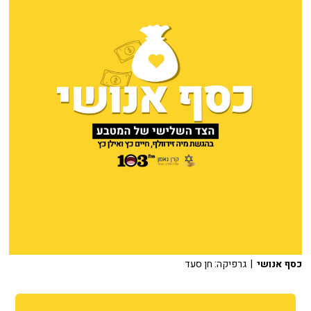
כסף אנושי
| גרפיקה: חן סעד