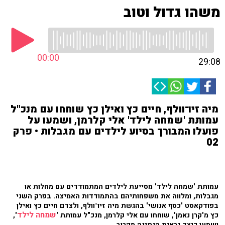
משהו גדול וטוב
00:00
29:08
מיה זיו־וולף, חיים כץ ואילן כץ שוחחו עם מנכ"ל
עמותת 'שמחה לילד' אלי קלרמן, ושמעו על
פועלו המבורך בסיוע לילדים עם מגבלות • פרק
02
עמותת 'שמחה לילד' מסייעת לילדים המתמודדים עם מחלות או
מגבלות, ומלווה את משפחותיהם בהתמודדות האמיצה. בפרק השני
בפודקאסט 'כסף אנושי' בהגשת מיה זיו־וולף, ולצדם חיים כץ ואילן
שמחה לילד
כץ מ'קרן נאמן', שוחחו עם אלי קלרמן, מנכ"ל עמותת '
',
ושמעו כיצד נראית הנתינה מקרוב.