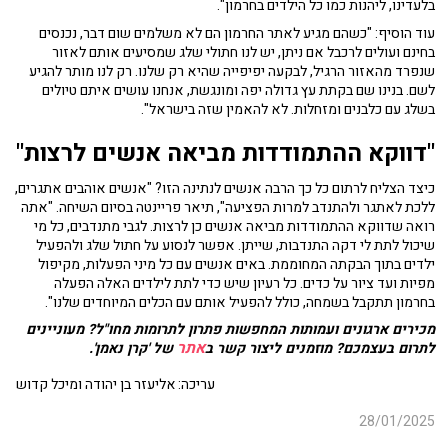
בלעדינו, ליהנות כמו כל הילדים בחרמון".
עוד הוסיף: "כשהם מגיע לאתר החרמון הם לא משלמים שום דבר, נכנסים
בחינם ועולים לרכבל אם ניתן, יש לנו חתולי שלג שמסיעים אותם לאזור
שנפרד מהאזור הרגיל, לבקעה יפיפייה שהיא רק שלנו. רק לנו מותר להגיע
לשם. בנינו שם בקתת עץ גדולה יפה ומונגשת, אנחנו עושים איתם טיולים
בשלג עם כלבנים ומזחלות. לא להאמין שזה בישראל".
"דווקא ההתמודדות מביאה אנשים לרצות"
כיצד הצליח לרתום כל כך הרבה אנשים לנתינה הזו? "אנשים אוהבים אתגרים,
ללכת לאתגר ולהתנדב למרות הפציעה", תיאר פריינטה בסיום השיחה. "אתה
רואה שדווקא ההתמודדות מביאה אנשים כן לרצות. לגבי מתנדבים, כל מי
שיכול לתת לי דקה התנדבות, שייתן. אפשר לנסוע על חתול שלג ולהפעיל
ילדים בתוך הבקתה המחוממת. באים אנשים עם כל מיני הפעלות, מקיפול
מפיות ועד ציור על כדים. כל רעיון שיש כדי לתת לילדים האלה הפעלה
בחרמון תתקבל בשמחה, כולל להפעיל אותם עם הכלים המיוחדים שלנו".
מכירים ארגונים ועמותות המחפשות פתרון לתרומות מחו"ל? מעוניינים
אתר
לתרום בעצמכם? מוזמנים ליצור קשר ב
של 'קרן נאמן'.
עריכה: אליעזר בן יהודה ומיכל קדוש
28/01/2025