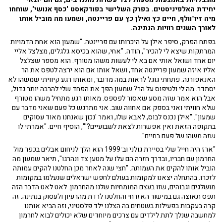
יחידת האלפיניסטים. בפרק השלישי בפודקאסט 'כסף אנושי', שוחחו
מיה זיו־וולף, חיים כץ ואילן כץ עם פריינטה, ושמעו מה מוביל אותו
לאורך השנים רוויות הנתינה.
בפתח הפרק, סיפר אילן על היכרותו עם פריינטה. "שמעון הוא אחת הדמויות
המרתקות שיצא לי להכיר", הודה. "אחי, שהוא בכיסא גלגלים, מצלצל אליי
יום אחד ושואל אותי אם בא לי לעשות משהו מטורף. הוא מספר שצלצל
אליו איזה שמעון פריינטה אחד, ושאל אותו אם הוא ירצה לטפס את הר
האנאפורנה. פתחתי גוגל לראות במה מדובר, ומאותו רגע קיוויתי שמשהו לא
יסתדר. מה לי ולטיפוס על הר? שמעון הפך את הפחד שלי להרבה יותר גדול,
אבל הוא אמר שזה מסע שאסור לפספס. מאותו רגע מתחיל משהו מטורף
שלא חוויתי ואני בספק אם אחווה שוב. אני מתרגש כל פעם שאני מדבר עם
שמעון". "אילן נכנס לבוס, לאבא שלו, ואמר 'נכון שאנחנו מאוד עסוקים
בתקופה הזאת ואין אפשרות לצאת לשבועיים?'", הוסיף חיים. "אמרתי לו
שזה משהו של פעם בחיים".
"ארז היה חייל שלי בסיירת גולני וב־1999 הוא הלך לניחום אבלים בכפר מול
החרמון עם חבריו, ובדרך חזרה הם עלו על מטען צד ונהרגו", תיאר שמעון מה
הוביל אותו להקים את העמותה. "חצי שנה לאחר מכן החלטנו להקים עמותה
לזכרו. בהתחלה יצאנו למקומות בעולם לחפש ישראלים שנעלמו במקומות
מושלגים וגבוהים, שזו בעצם המומחיות שלנו מהחרמון. לאט לאט הדבר הזה
תפס תאוצה גם במישור האזרחי והחלטנו לרדת מהרעיון ולעסוק בנתינה. זה
קרה בעקבות בפעילות בשטחים בה הצלנו ילד פלסטיני, וזה הביא אותנו
למחשבה שנלך לתת לילדים עם צרכים מיוחדים שלא יכולים לבוא לחרמון