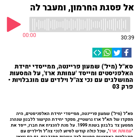
אל פסגת החרמון, ומעבר לה
00:00
30:39
סא"ל (מיל') שמעון פריינטה, ממייסדי יחידת
האלפניסטים ומייסד 'עמותת ארז', על המסעות
המושלגים עם נכי צה"ל וילדים עם מוגבלויות •
פרק 03
סא"ל (מיל') שמעון פריינטה, ממייסדי יחידת האלפניסטים, היה
מפקדו של תא"ל ארז גרשטיין, מפקד יחידת הקישור ללבנון שנהרג
ממטען צד בלבנון בשנת 1999. על מנת להנציח את חברו, ייסד את
עמותת ארז
'
', שכל כולה קודש לסיוע לנכי צה"ל ולילדים עם
מוגבלויות באמצעות מסעות לצד עשרות מתנדבים, גם הם יוצאי