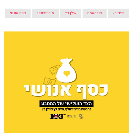
חיים כץ
פודקאסט
אילן כץ
מיה זיו־וולף
כסף אנושי