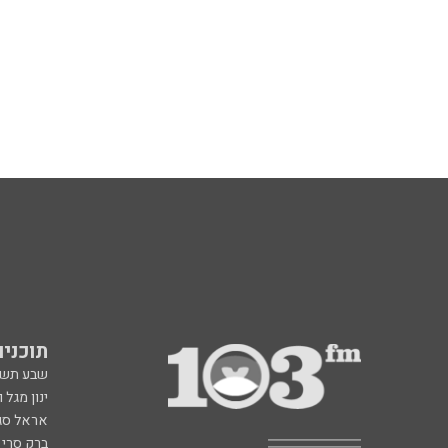
תוכניות fm
שבע תש
ינון מגל 
אראל סג"
ברק סרי 