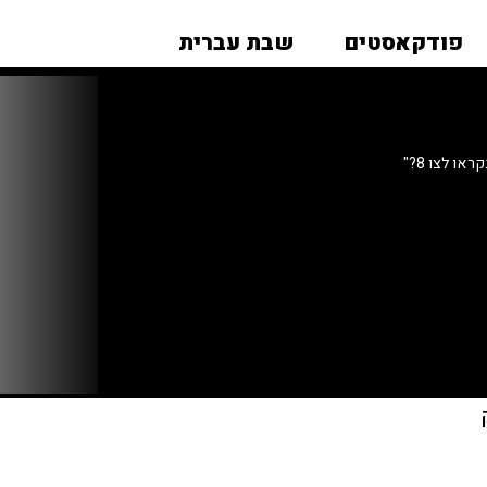
פודקאסטים
שבת עברית
או לצו 8?"