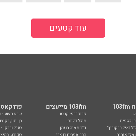
עוד קטעים
103
103fm מייעצים
פודקאסט
ע
פרופ' רפי קרסו
שבע תשע - 
ובן כספית
מיכל דליות
בן וינון, בקיצו
ל ואיל ברקוביץ'
ד"ר מאיה רוזמן
סג"ל וברקו -
ואלי אוחנה
הרב אפרים בן צבי
ספורט, בקיצו