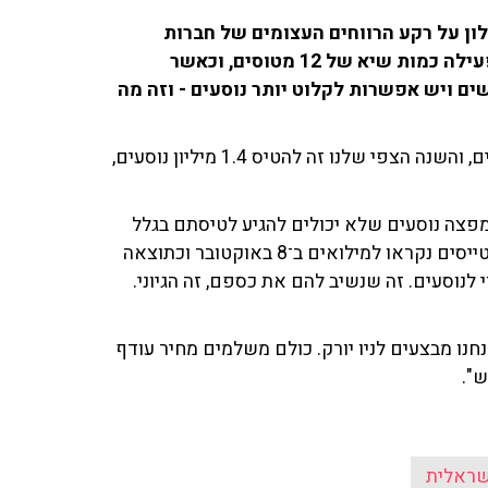
ילון על רקע הרווחים העצומים של חברות
התעופה הישראליות, בהן גם החברה שלו. "ישראייר הפעילה כמות שיא של 12 מטוסים, וכאשר
ם ויש אפשרות לקלוט יותר נוסעים - וזה מה
לדבריו, "שנה שעברה הטסנו מיליון נוסעים עם פחות מטוסים, והשנה הצפי שלנו זה להטיס 1.4 מיליון נוסעים,
מפצה נוסעים שלא יכולים להגיע לטיסתם בגלל
סיבה שלא קשורה אליהם) מטיסות החברה לניו יורק: "אם טייסים נקראו למילואים ב־8 באוקטובר וכתוצאה
י לנוסעים. זה שנשיב להם את כספם, זה הגיוני.
חנו מבצעים לניו יורק. כולם משלמים מחיר עודף
וש".
שראלית