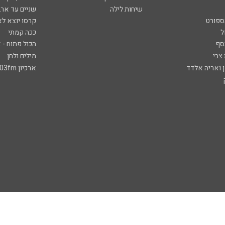
שיחות לילה
שניים עד ארב
ספורט
קרסו יוצא לא
ל
ככה קמתי
סף
הכול פתוח - א
 צבי
מילים ולחן
ן ואריה אלדד
ארכיון 103fm