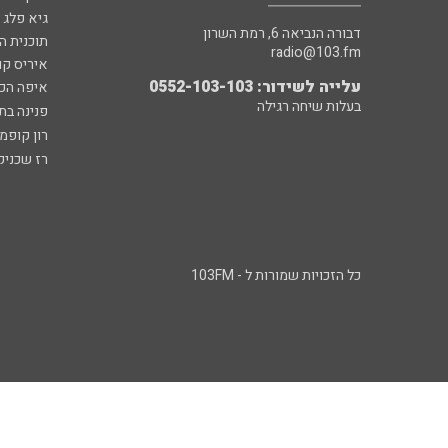
גיא פלג
דבורה הנביאה 6, רמת השרון
תוכנית ה
radio@103.fm
איריס קו
עלייה לשידור: 0552-103-103
איפה הכ
בעלות שיחה רגילה
פנינה בת
רון קופמ
רז שכניק
כל הזכויות שמורות ל - 103FM