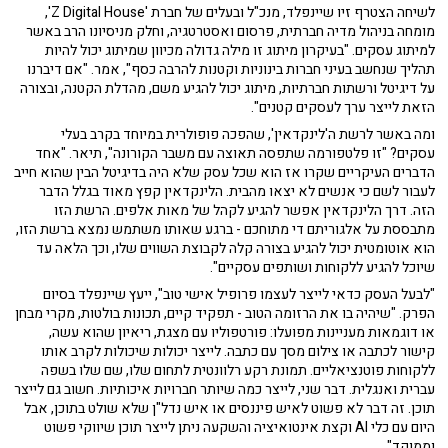
לשיחה הצטרף זיו שיינפלד, מנכ"ל ובעלים של חברת 'Z Digital House',
מומחה בניהול מדיה חברתית, פרסום ואסטרטגיה, וחלק מניסיונו הרב באשר
למיתוג עסקים. "בעיקרון מיתוג זו מילה גדולה מכיוון שמיתוג יכול להיות
תהליך שנחשב בעיני חברות בינוניות וקטנות להרבה כסף", אמר. "אם דיברנו
על דיגיטל ורשתות חברתיות, מיתוג יכול להגיע משם, מהדלת הקטנה, ובצורה
הזאת לייצר ערך לעסקים קטנים".
ומה באשר לרשת ה'לינקדאין', שהפכה פופולרית במיוחד בקרב בעלי
עסקים? "זו פלטפורמה שתפסה תאוצה עם משבר הקורונה", תיאר. "אחד
הדברים העיקריים שקרו אז הוא שכל עסק שלא היה בדיגיטל הבין שהוא חייב
לעבור לשם כי אנשים לא יצאו מהבית. הלינקדאין קפץ מאוד בגלל הדבר
הזה. דרך הלינקדאין אפשר להגיע לקהל של מאות אלפים. הרשת הזו
מתבססת על אלגוריתם די מתוחכם - ברגע שאותו משתמש נמצא ברשת הזו,
הוא אוטומטית יכול להגיע בצורה קלה לקבוצת השווים שלו, וכך הלאה עד
שיוכל להגיע ללקוחות ושותפים עסקיים".
"לבעל העסק כדאי לייצר לעצמו פרופיל אישי טוב", ייעץ שיינפלד בסיום
הפרק. "שיהיה בו את הרזומה הטוב - תפקיד קיים, תכונות בולטות, מקרי מבחן
או דוגמאות מעניינות מפועלו: פורטפוליו עם מצגת, ריאיון שהוא עשה,
קישור לכתבה או צילום מסך עם כתבה. לייצר יכולות שיכולות לקרב אותו
ללקוחות פוטנציאליים. תמונת רקע רלוונטית לתחום שלו, שם שלו בשפה
עברית ואנגלית. דבר שני, לייצר כמה שיותר חברויות איכותיות. חשוב גם לייצר
תוכן. זה דבר לא פשוט לאיש פיננסים או איש נדל"ן שלא שולט בתוכן, אבל
היום עם כלי AI וקצת אינטואיציה והשקעה ניתן לייצר תוכן שיווקי פשוט
וממוקד".