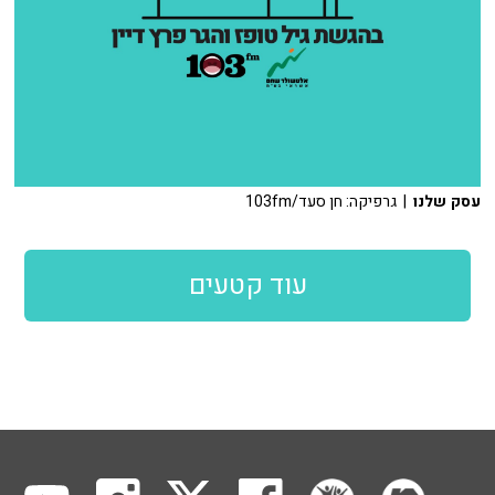
עסק שלנו
| גרפיקה: חן סעד/103fm
עוד קטעים