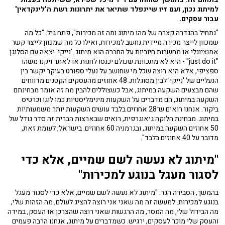
למיתוג נכון, ועם זיו שיינפלד שתיאר את יתרונות רשת ה'לינקדאין'
עבור עסקים.
"נתחיל בהגדרה קצרה של מהו מיתוג ומה זה מכירות", פתח גיל. "כל מה
שמכוון לייצר מכירה מיידית נחשב למכירות, ואילו כל מה שמכוון לייצר קשר
אמוציונלי או מחשבות חיוביות על החברה הוא מיתוג. 'נייקי' יצאה עם הסלוגן
"just do it" - היא לא מתכוונת שכולם יכנסו לחנות או לאתר ויקנו משהו
ספציפי, אלא היא רוצה שכל מי שחושב על נעלי ספורט בעיקר יקשר בין
הנעליים של 'נייקי' לבין מסוגלות. 48 אחוזים מהעסקים הקטנים מדווחים
שהם מבצעים השקעה במיתוג, אבל כשצוללים להבין מה זה אומר מבחינתם
השקעה במיתוג, הם מדברים על השקעות מינימליסטיות כמו לוגו וכרטיס
ביקור. אנחנו רואים ש־28 אחוזים בלבד עושים השקעות יותר משמעותיות
במיתוג. מבחינת חלוקה גיאוגרפית, רואים שבארצות הברית זה סדר גודל של
50 אחוזים השקעה במיתוג, ובגרמניה 60 אחוזים. בישראל, לעומת זאת,
מדובר על 40 אחוזים בלבד".
"מיתוג לא נעשה לשם שמיים, אלא כדי
לסגור מעגל בנוגע למכירות"
בהמשך, הסבירה הגר: "מיתוג לא נעשה לשם שמיים, אלא כדי לסגור מעגל
בנוגע למכירות. למעשה זה מה שאני אני רוצה להציג לעולם, מה הזהות שלי,
מה הבידול שלי, מה המסר, מה הרגשות שאני רוצה שהצרכן או העסק, במידה
והעסק שלי מוכר לעסקים, ירגיש. כשמדברים על מיתוג, אנחנו הרבה פעמים