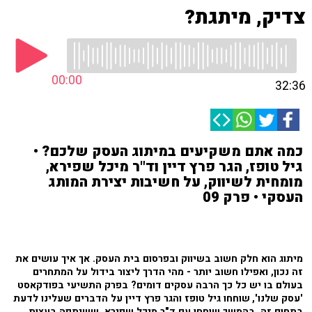
צדיק, מיתגת?
00:00
32:36
כמה אתם משקיעים במיתוג העסק שלכם? •
גיל טופז, הגר פרץ דיין וד"ר מיכל שפירא,
מומחית לשיווק, על חשיבות יצירת המותג
העסקי • פרק 09
מיתוג הוא חלק חשוב בשיווק ובפרסום בית העסק. אך איך עושים את
זה נכון, ואפילו חשוב יותר - מהי הדרך ליצור בידול על המתחרים
בעולם בו יש כל כך הרבה עסקים דומים? בפרק התשיעי בפודקאסט
'עסק שלנו',
שוחחו גיל טופז והגר פרץ דיין על הדברים שעלינו לדעת
בתחום זה. בהמשך שוחחו עם ד"ר מיכל שפירא, ששיתפה בעצות