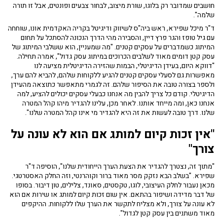
חושבים שמדובר רק בלוגו, שורת מיצוב, לבחור צבעים ופונטים, אבל זו תורה
שלמה".
ד"ר מיכל שפירא, ראש ביה"ס לשיווק ודיגיטל בקריה האקדמית אונו, שוחחה
עם גיל טופז והגר פרץ דיין, והסבירה מהי הדרך הנכונה להסתכל על תחום
המיתוג כשמדברים על עסקים קטנים. "מה שמעניין, הוא ששלבי המיתוג של
עסק קטן דומים מאוד לשלבים הכרוכים במיתוג עסק גדול", אמרה תחילה.
"דווקא היום, בעידן הדיגיטלי, הבמות שהזירה הדיגיטלית מציעה לנו
מאפשרות גם לסעלי עסקים קטנים להגיע ללקוחות שלהם, להביא להם ערך,
ולספר בצורה טובה את הסיפור שלהם. זה לגמרי מתאפשר כתוצאה מהעידן
הדיגיטלי. קודם כל צריך להבין מה אנחנו כבעלי עסקים יכולים להציע, למה
אנחנו כאן, ומה מייחד אותנו. לאחר מכן, עלינו להגדיר מיהו קהל המטרה
שלנו. דרך טובה לעשות את זה היא להגדיר מי אינו קהל המטרה שלנו".
"אין זכות קיום למותג אם הוא לא עונה על
צורך"
"מתוך זה, נצטרך להגדיר את הצעת הערך הייחודית שלנו", הוסיפה ד"ר
שפירא. "בשלב הבא נזקק מסר מאוד ברור וקוהרנטי, וזה החלק האסטרטגי.
מכאן נעבור לחלק העיצובי, לוגו, טקסטים, סאונד, צלילים, טון דיבור. בסופו
של דבר מדידה ושיפור בהתאם. אין שום זכות קיום למותג או שירות אם הוא
לא עונה על צורך, ולא מצליח לתקשר את הערך שלו ללקוחות. ההיקפים
מאוד משתנים בין עסק קטן לגדול".