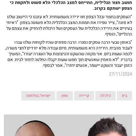
תושב חצור הגלילית, התייחס למצב הכלכלי הלא פשוט ולתקוות כי
הצפון ישתקם בקרוב.
"העסקים בחצור ובכל הצפון חוו ירידה משמעותית. לא עזבנו כי היישוב שלנו
לא פונה", צייר טפירו את תמונת המצב הכלכלית הלא פשוטה בצפון. "ראיתי
בעיניים את הירידה הכלכלית של העסקים ושל היכולת להחזיק את עצמם על
הרגליים", הוסיף.
"באופן טבעי הרבה עסקים נסגרו. הרבה מפונים שהיו לקוחות שלנו עברו
לעבוד מהבית. הירידה היא משמעותית. מיום עבודה מלא יורדים לחצי משרה,
לכמה שעות ביום. אני מקווה שהשקט והניצוצות של השגרה יעזרו", המשיך
בדבריו. "לא מאמין שאנשים תוך חמש שעות יקבלו החלטה לחזור לבית. אם
הזמן יעבור והשקט יישמר, אנשים יחזרו", אמר לבסוף.
27/11/2024
בית
כלכלה
קריירה
צפון
ישראל במלחמה