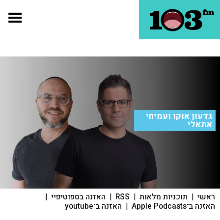
גדעון אוקו ועמיחי
אתאלי
ראשי
|
תוכניות מלאות
|
RSS
|
האזנה בספוטיפיי
|
האזנה ב־Apple Podcasts
|
האזנה ב־youtube