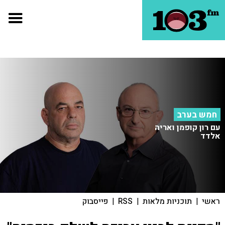
חמש בערב
עם רון קופמן ואריה
אלדד
ראשי
|
תוכניות מלאות
|
RSS
|
פייסבוק