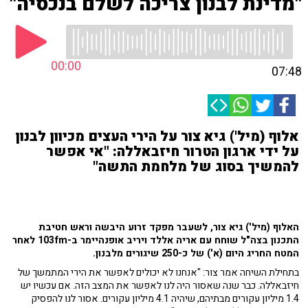
"מדינת לבנון צריכה לשלם בנכסיה"
00:00
07:48
אלוף (מיל') גיא צור על הירי העצים מכיוון לבנון
על ידי ארגון הטרור חיזבאללה: "אי אפשר
להמשיך בסוג של מלחמת התשה"
האלוף (מיל') גיא צור, לשעבר מפקד זרוע היבשה וראש חטיבת
התכנון בצה"ל שוחח עם אריה אללד ויריב אופנהיימר ב-103fm לאחר
המטח החריג היום (א') של כ-250 שיגורים מלבנון.
בתחילת השיחה אמר צור: "אנחנו לא יכולים לאפשר את הירי המתמשך של
חיזבאללה. כבר שנה שאסור היה לנו לאפשר את המצב הזה. אם עכשיו יש
1.4 מיליון עקורים מבתיהם, שיהיה 4.1 מיליון עקורים. אסור לנו להפסיק