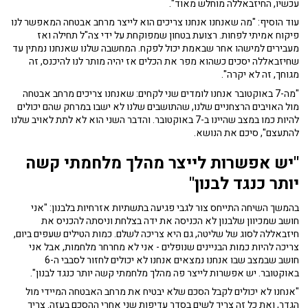
עכשיו, החיזבאללה מוחלש מאוד".
עוד הוסיף: "מה שאנחנו אנחנו צריכים הוא לייצר מרחב אבטחה המאפשר לנו
פיקוח אמיתי לפחות. רצועת בטחון שמפוקחת על ידי צה"ל תחילה ואז
מעבירים למישהו אחר שבאמת יכול לפקח. המחשבה שלנו שאנחנו נמתין עד
שחיזבאללה יסכים כשהוא מפר את הכלים אז יהיה מותר לנו להיכנס, זה
מגוחך, זה לא יקרה".
"מה-7 באוקטובר אנחנו לומדים שני לקחים: שאנחנו צריכים מרחב אבטחה
מול האויבים הרצחניים שלנו, שהתושבים שלנו לא ישבו במרחק שהם יכולים
להיות כמו במצב שהיינו ב-7 באוקטובר. והדבר השני הוא לא לתת לאויב שלנו
להתעצם", סיכם את הנושא.
"יש אפשרות לייצר מהלך מלחמתי קשה
יותר כנגד לבנון"
בהמשך השיחה התייחס צור לגבי פגיעה בתשתיות אזרחיות בלבנון: "אני
חושב שמכיוון שלבנון לא הכניסה את ידה בצלחת וניסתה להכניס את
חיזבאללה לסוג של שליטה, גם היא צריכה לשלם. כמות הטילים שעפים ביום,
צריכה להיות כמות הבניינים שנופלים - אני לא מחרחר מלחמות, אבל אני
חושב שבמצב שבו אנחנו נמצאים אנחנו לא יכולים לחזור לסבבי ה-6
באוקטובר. יש אפשרות לייצר פה מהלך מלחמתי קשה יותר כנגד לבנון".
"אנחנו לא יכולים לקבל הסכם שלא יבטיח את מרחב האבטחה המיידי מול
הגדר, ואת כל זה צריך לשים בסדר עדיפות שני אחרי ההסכם בעזה. צריך