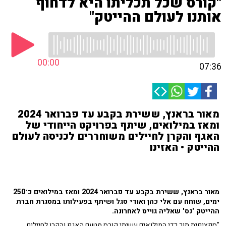
"קורס שכל תכליתו היא לדחוף
אותנו לעולם ההייטק"
00:00
07:36
מאור בראנץ, ששירת בקבע עד פברואר 2024
ומאז במילואים, שיתף בפרויקט הייחודי של
האגף והקרן לחיילים משוחררים לכניסה לעולם
ההייטק • האזינו
מאור בראנץ, ששירת בקבע עד פברואר 2024 ומאז במילואים כ־250
ימים, שוחח עם אלי כהן ואודי סגל ושיתף בפעילותו במסגרת חברת
ההייטק 'נס' שאליה גוייס לאחרונה.
"ספציפית תוך כדי המילואים עשיתי קורס מטעם האגף והקרן לחיילים