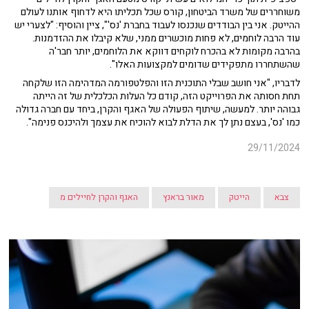
משוחררים של משרד הביטחון, קורס שכל תכליתו היא לדחוף אותנו לעולם
ההייטק. אני בין הבודדים שנכנסו לעבוד בחברת 'נס'", ציין והוסיף: "לצערי יש
עוד הרבה לוחמים, לא פחות מוכשרים ממני, שלא קיבלו את ההזדמנות.
בהרבה מקומות לא בהכרח לוקחים דווקא את הלוחמים, יותר חבר'ה
שהשתחררו מתפקידים שדומים למקצועות האלו".
לדבריו, "אני חושב שבלי התוכנית הזו והפלטפורמה המדהימה הזו שלקחה
תחת חסותה את הפרוייקט הזה, קודם כל העלות הכלכלית של זה הייתה
גבוהה יותר. למעשה, שיתוף הפעולה של האגף והקרן, ביחד עם חברה גדולה
כמו 'נס', בעצם נתן לך את הדלת לבוא להוכיח את עצמך ולהיכנס פנימה".
29/11/2024
צבא
הייטק
מאור בראנץ
האגף והקרן לחיילים מ