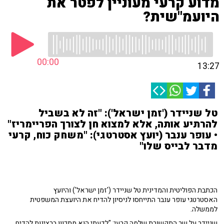
מדוע קרעי מעוניין לפטר את
היועמ"שית?
00:00
13:27
טל שניידר ('זמן ישראל'): "זה לא בשביל
להרתיע אותה, אלא למצוא חן לצורך הפריימריז"
• עופר ענבר (יועץ אסטרטגי): "משחק כוח, קרעי
מדבר לבייס שלו"
הכתבת הפוליטית והמדינית טל שניידר ('זמן ישראל') והיועץ
האסטרטגי עופר ענבר התייחסו לניסיון להדיח את היועצת המשפטית
לממשלה.
שניידר על שר התקשורת שלמה קרעי: "לדעתי הוא מתכוון ברצינות להדיח