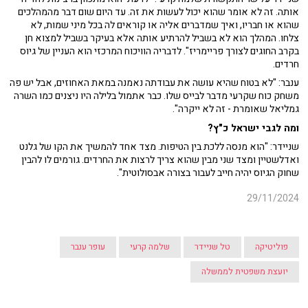
אותה. זה לא אומר שהוא יכול לעשות את זה. עד היום שום דבר מהמהלכים
שהוא או חבריו, ואיך שמדברים אליה או קוראים לה בכל מיני שמות, לא
צלחו. המהלך הוא לא בשביל להרתיע אותה אלא בעיקר בשביל למצוא חן
בקרב החוגים לצורך פריימריז". לדבריה הוויכוח המרכזי הוא העניין של גיוס
חרדים.
ענבר: "לא בטוח שהיא עושה את עבודתה נאמנה במאת האחוזים, אבל יש פה
משחק כוח שקרעי מדבר לבייס שלו. כבר אתמול בלילה היו ניצנים כמו השרה
גמליאל שאומרת - זה לא ייקרה".
ומה לגבי ישראל כ"ץ?
שניידר: "הוא מנסה ללכת בין הטיפות. מצד אחד להמשיך את הקו של גלנט
ואדלשטיין ומצד שני מבין שהוא צריך לרצות את החרדים. גורמים לו להבין
שחוק הגיוס יהיה חייב לעבור בצורה אבסולוטית".
29/11/2024
פוליטיקה
טל שניידר
שלמה קרעי
עופר ענבר
יועצת משפטית לממשלה