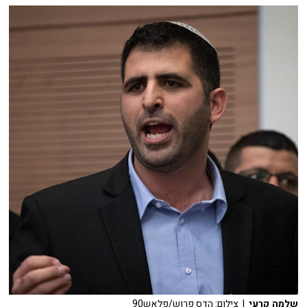
שלמה קרעי
| צילום: הדס פרוש/פלאש90