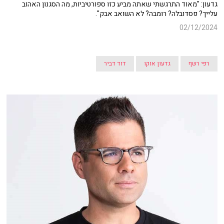
גדעון: "
מאוד התרגשתי שאתה מביע כזו ספורטיביות,
מה הסגנון האהוב
עלייך? פסדובלה? רומבה? לא השואב אבק".
02/12/2024
רפי רשף
גדעון אוקו
דוד דביר