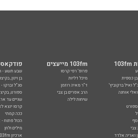
103
103fm מייעצים
פודקאסט
ע
פרופ' רפי קרסו
שבע תשע - 
ובן כספית
מיכל דליות
בן וינון, בקיצו
ל ואיל ברקוביץ'
ד"ר מאיה רוזמן
סג"ל וברקו -
ואלי אוחנה
הרב אפרים בן צבי
ספורט, בקיצו
שיחות לילה
שניים עד ארב
ספורט
קרסו יוצא לא
ל
ככה קמתי
סף
הכול פתוח - א
 צבי
מילים ולחן
ן ואריה אלדד
ארכיון 103fm