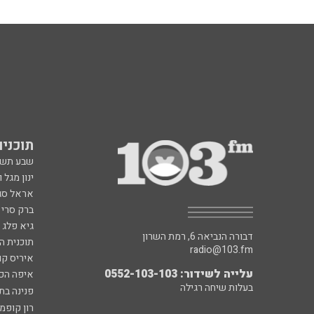
תוכניות fm
שבע תש
ינון מגל 
אראל סג"
ברק סרי 
גיא פלג
דבורה הנביאה 6, רמת השרון
תוכנית ה
radio@103.fm
איריס קו
עלייה לשידור: 0552-103-103
איפה הכ
בעלות שיחה רגילה
פנינה בת
רון קופמ
רז שכניק
כל הזכויות שמורות ל - 103FM