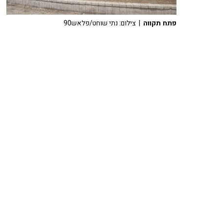
פתח תקווה
| צילום: נתי שוחט/פלאש90