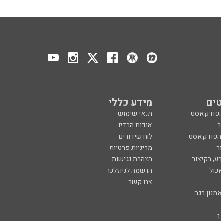
ים
מידע כללי
הפודקאסט
תנאי שימוש
ר
אודות הרדיו
 הפודקאסט
לוח שידורים
ר
מדיניות פרטיות
ע, בקיצור
הצהרת נגישות
כול
הרשמה לניוזלטר
צרו קשר
מנון רגב
created by
CYBER
SERVE