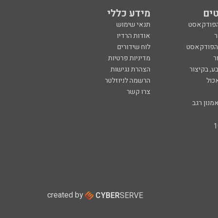
ים
מידע כללי
הפודקאסט
תנאי שימוש
ר
אודות הרדיו
 הפודקאסט
לוח שידורים
ר
מדיניות פרטיות
ע, בקיצור
הצהרת נגישות
כול
הרשמה לניוזלטר
צרו קשר
מנון רגב
created by
CYBER
SERVE