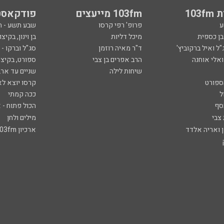
103
103fm מייעצים
פודקאסט
ע
פרופ' רפי קרסו
שבע תשע - 
ובן כספית
מיכל דליות
בן וינון, בקיצו
ל ואיל ברקוביץ'
ד"ר מאיה רוזמן
סג"ל וברקו -
ואלי אוחנה
הרב אפרים בן צבי
ספורט, בקיצו
שיחות לילה
שניים עד ארב
ספורט
קרסו יוצא לא
ל
ככה קמתי
סף
הכול פתוח - א
 צבי
מילים ולחן
ן ואריה אלדד
ארכיון 103fm