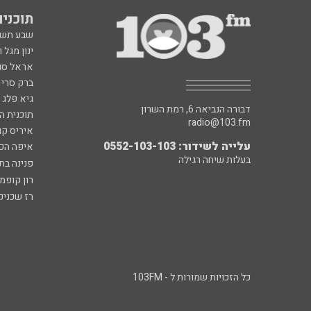
תוכניות fm
שבע תש
ינון מגל 
אראל סג"
ברק סרי 
גיא פלג
דבורה הנביאה 6, רמת השרון
תוכנית ה
radio@103.fm
איריס קו
עלייה לשידור: 0552-103-103
איפה הכ
בעלות שיחה רגילה
פנינה בת
רון קופמ
רז שכניק
כל הזכויות שמורות ל - 103FM