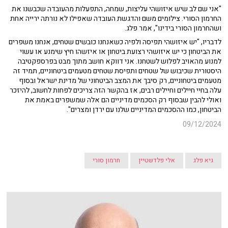
"אני שם לב שיש איזושהי עליצות, שמחה, התפעלות מהעובדה שכבשנו את
החרמון הסורי. צילומים משם והדגשת העובדה שאפילו לא נורתה ירייה אחת
ושהחרמון הסורי בידינו", אמר פלג.
לדבריו, "יש איזושהי תפיסה ולפיה כשאנחנו כובשים שטחים, אנחנו משפרים
את הביטחון כי יש איזושהי רצועת ביטחון או איזשהו חיץ שימנע או עשוי
למנוע מהאויב לפלוש לשטחנו. אני דווקא חושב מתוך מבט בפרספקטיבה
היסטורית שכיבוש של שטחים ותפיסת שטחים מטעמים ביטחוניים, תמיד זה
מטעמים ביטחוניים, רק סיבך את המצב הביטחוני של מדינת ישראל ובסוף
עלה בחיי חיילים וחיילים רבים, אז בהקשר הזה צריכים לפחות לחשוב, להיזכר
ואולי להבין שבסוף רק הסכמים מדיניים הם אלה שמשפרים באמת את
הביטחון, כמו ההסכמים המדיניים שלנו עם ירדן ומצרים".
09/12/2024
גיא פלג
אלי פלדשטיין
חרמון סורי