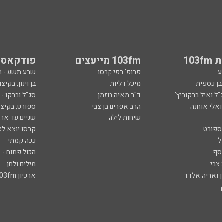
103
103fm מייעצים
פודקאסט
ע
פרופ' רפי קרסו
שבע תשע - 
ובן כספית
מיכל דליות
בן וינון, בקיצו
ל ואיל ברקוביץ'
ד"ר מאיה רוזמן
סג"ל וברקו -
ואלי אוחנה
הרב אפרים בן צבי
ספורט, בקיצו
שיחות לילה
שניים עד ארב
ספורט
קרסו יוצא לא
ל
ככה קמתי
סף
הכול פתוח - א
 צבי
מילים ולחן
ן ואריה אלדד
ארכיון 103fm