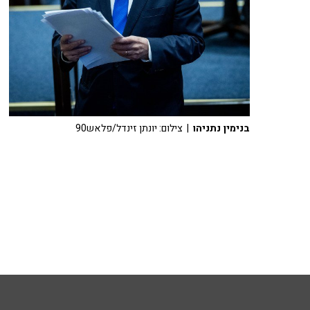
בנימין נתניהו
| צילום: יונתן זינדל/פלאש90