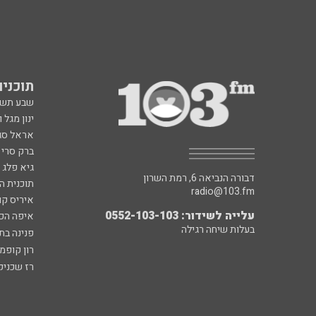
תוכניות fm
שבע תש
ינון מגל 
אראל סג"
ברק סרי 
גיא פלג
דבורה הנביאה 6, רמת השרון
תוכנית ה
radio@103.fm
איריס קו
עלייה לשידור: 0552-103-103
איפה הכ
בעלות שיחה רגילה
פנינה בת
רון קופמ
רז שכניק