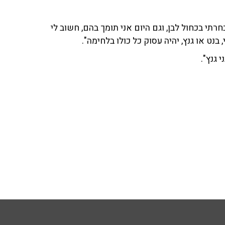
זינגר ב-103fm וסיפר כי "אני בחרתי בכחול לבן, וגם היום אני תומך בהם, חשוב לי
ט או גנץ, יהיה עסוק כל כולו בלחימה".
 גנץ".