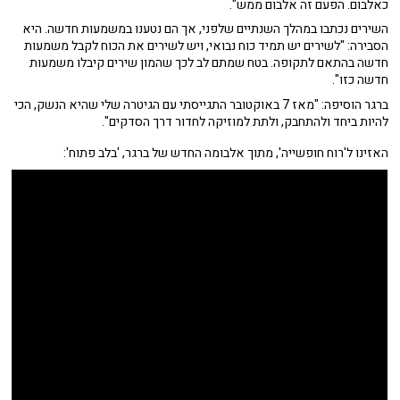
כאלבום. הפעם זה אלבום ממש".
השירים נכתבו במהלך השנתיים שלפני, אך הם נטענו במשמעות חדשה. היא
הסבירה: "לשירים יש תמיד כוח נבואי, ויש לשירים את הכוח לקבל משמעות
חדשה בהתאם לתקופה. בטח שמתם לב לכך שהמון שירים קיבלו משמעות
חדשה כזו".
ברגר הוסיפה: "מאז 7 באוקטובר התגייסתי עם הגיטרה שלי שהיא הנשק, הכי
להיות ביחד ולהתחבק, ולתת למוזיקה לחדור דרך הסדקים".
האזינו ל'רוח חופשייה', מתוך אלבומה החדש של ברגר, 'בלב פתוח':