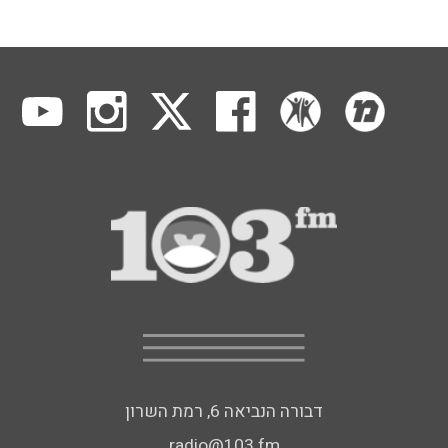
דבורה הנביאה 6, רמת השרון
radio@103.fm