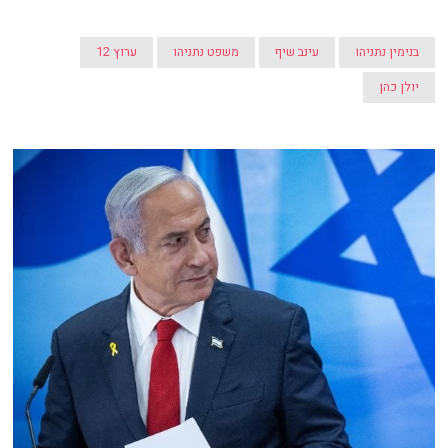
בנימין נתניהו
עינב שיף
משפט נתניהו
ערוץ 12
יולן כהן