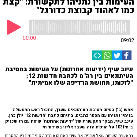
העימות בין נתניהו לתקשורת: "קצת
כמו לאהוד קבוצת כדורגל"
00:00
09:02
עינב שיף (ידיעות אחרונות) על העימות במסיבת
העיתונאים בין רה"מ לכתבת חדשות 12:
"לזכותו, תחושת הרדיפה שלו אמיתית"
אמש (ב') בסיום מסיבת העיתונאים שערך, התנצל ראש הממשלה
בנימין נתניהו עם מספר כתבים, ביניהם כתבת 'חדשות 12' יולן כהן.
עינב שיף, מבקר התקשורת של 'ידיעות אחרונות' שוחח עם רז שכניק
ב-103fm על הויכוח הזה שעבר אלינו בשידור חי.
בראשית השיחה שאל שכניק את שיף האם הוא מזהה קווי דמיון בין התקרית