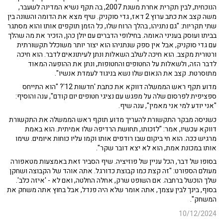
הנוכחית, לבין תקרית אחרת משנת 2007, בה תקף נשיא המדינה לשעבר,
משה קצב את כתב ערוץ 2 דאז, גדי סוקניק. שיף מצא את הדומה והשונה בין
שתי תקריות: "גם נתניהו, בהלך הרוח שלו, כל הזמן תוקפים אותו והוא מסתגר
בביתו ועוסק בעניני האומה. בחילופי הדברים עם יולן כהן, הזכיר את מה שהלך
עם גדי סוקניק, אבל אין ספק שנתניהו הוא יצור יותר משוכלל תקשורתית
ורטורית מקצב. הוא חיכה לשלב השאלות ונתן לעיתונאים לדבר. הוא חיכה
לדבר הזה, ולשאלות על החטופים והחטופות, ונתן את ההופעה המאוד
מתוסרטת. קצב את הנאום שלו נשא בניגוד לעמדת אנשיו".
מדוע תקף ראש הממשלה דווקא את כתבת 'חדשות 12'? "הוא התייחס
ספציפית לפרסום שלה על מפגש עם נציגי חטופים יום קודם", ענה והוסיף:
"אני יודע למי אני מאמין", ענה שיף.
כשניסה מבקר התקשורת להעריך מדוע תוקף ראש הממשלה את התקשורת
דווקא עכשיו, אמר: "לזכותו, תחושת הרדיפה שלו אמיתית. הוא באמת
מרגיש ככה. הוא חי ביקום שבו רודפים אותו וקמו עליו כוחות איומים. שימו
אותו במכונת אמת, הוא לא יצא דובר שקר".
בסופו של דבר, הכל עניין של פוזיציה. שיף הסביר זאת באמצעות מטאפורה
מעולם הספורט: "זה קצת כמו קבוצת כדורגל. אתה אוהד של הקבוצה ושחקן
שלך הוכשל ברחבה. אם השופט שרק, אחלה החלטה, ואם לא - 'איזה כלב'.
בסוף, בינך לבין עצמך, אתה אומר שלא היה פנדל, אבל בחוץ אתה משחק את
המשחק".
10/12/2024