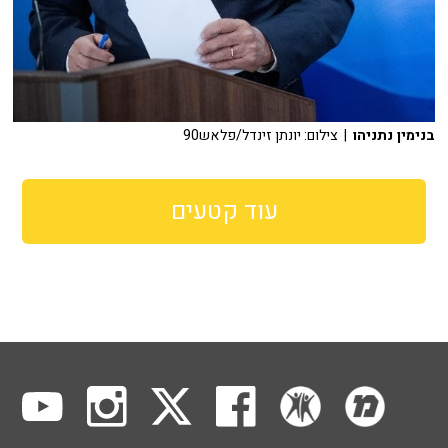
בנימין נתניהו
| צילום: יונתן זינדל/פלאש90
עוד קטעים