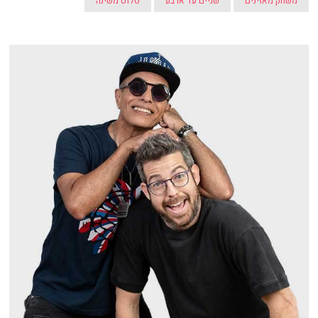
משחק מאזינים
שניים עד ארבע
סלוט משינה