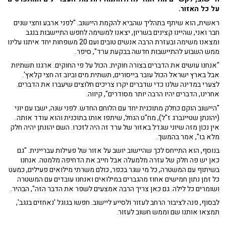
על כל האזור.
ראשית, הוא שיתף בתהליך שהביא להקמת היישוב. "לפני ארבע וחצי שנים
חבר ואני, שהיינו קצינים בשריון, יצאנו למשימה לחפש התיישבות בנגב
ומצאנו משימה ובעזרת הרבה אנשים טובים ועם 20 משפחות יחד איתנו עלינו
ממש השבוע להתיישבות חדשה בבקעת ערד", סיפר.
"אנחנו עושים את הדברים בצורה חוקית. הכול על פי החוקים. ארגנו תשתיות
אבל בארץ ישראל הכול עובר בייסורים, תשתית מים וביוב זה חצי קלאץ'.
לצערי במדינה שלנו כדי שדברים יקרו צריכים חלוצים שיעברו את הדברים.
אחרינו, הדברים יהיו הרבה יותר מסודרים", קיווה.
"היישוב הוקם כחלק מתוכנית יחד עם הלוחם החדש. לפני שנה, ישבו עם יוני
(יהונתן שטיינברג ז"ל), מח"ט הנחל, שיתפו אותו בתוכנית והוא עודד אותה.
אין נכון מזה שיוני שגדל באזור של ערד זה היה לזכרו. השם יהונתן יהיה חלק
מלא בו", אמר בהמשך.
בנוסף, הוא התייחס לכך שהיישוב יושב על אזור של פעילות עבריינית. "גם
כאן יש פה חלק של עזרה מלמעלה אבל חייב את הדחיפה מלמטה. אנחנו
בשיתוף עם המשטרה, כל מי שגר בכפר, כולם משרתי מילואים פעילים, כמעט
כל זמן נתון חמישים אחוז מהגברים במילואים ואנחנו עובדים עם המשטרה
ושומרים כל לילה. גם כאן צריך הרבה אמצעים לשפר את הדבר הזה", הבהיר.
לבסוף, פנה לציבור הרחב לעזור ולסייע ליישוב. חפשו בגוגל 'נאחזים בנגב',
תמצאו אותנו שם וממש חשוב לעזור.