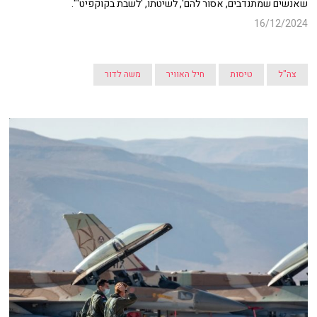
שאנשים שמתנדבים, אסור להם', לשיטתו, 'לשבת בקוקפיט'".
16/12/2024
צה"ל
טיסות
חיל האוויר
משה לדור