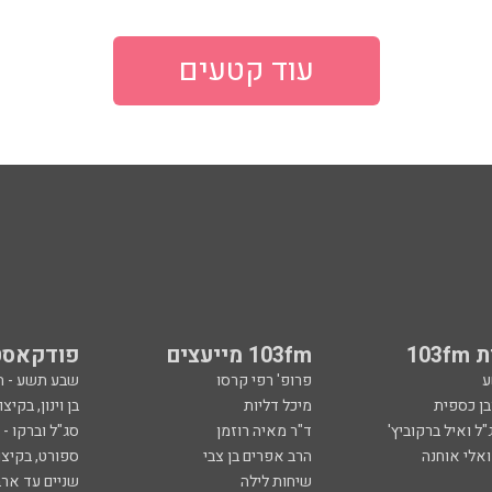
עוד קטעים
103
103fm מייעצים
פודקאסט
ע
פרופ' רפי קרסו
שבע תשע - 
ובן כספית
מיכל דליות
בן וינון, בקיצו
ל ואיל ברקוביץ'
ד"ר מאיה רוזמן
סג"ל וברקו -
ואלי אוחנה
הרב אפרים בן צבי
ספורט, בקיצו
שיחות לילה
שניים עד ארב