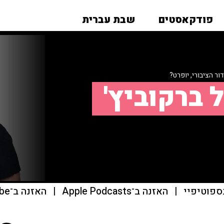
פודקאסטים
שבת עברית
ר הציבורי, יופרט?
 ברקוביץ'
ספוטיפיי
|
האזנה ב־Apple Podcasts
|
האזנה ב־youtube