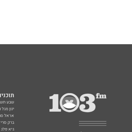
תוכניות fm
שבע תש
ינון מגל 
אראל סג"
ברק סרי 
גיא פלג