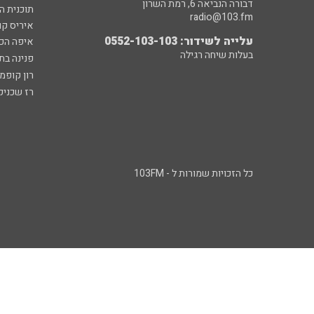
דבורה הנביאה 6, רמת השרון
תוכנית ה
radio@103.fm
איריס קו
עלייה לשידור: 0552-103-103
איפה הכ
בעלות שיחה רגילה
פנינה בת
רון קופמ
רז שכניק
כל הזכויות שמורות ל - 103FM