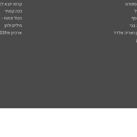
ספורט
קרסו יוצא לא
ל
ככה קמתי
סף
הכול פתוח - א
 צבי
מילים ולחן
ן ואריה אלדד
ארכיון 103fm