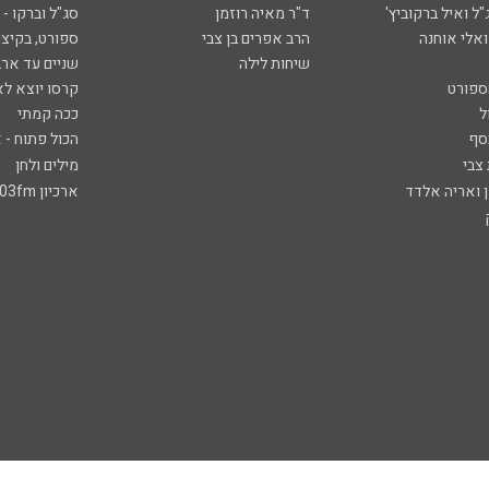
ל ואיל ברקוביץ'
ד"ר מאיה רוזמן
סג"ל וברקו -
ואלי אוחנה
הרב אפרים בן צבי
ספורט, בקיצו
שיחות לילה
שניים עד ארב
ספורט
קרסו יוצא לא
ל
ככה קמתי
סף
הכול פתוח - א
 צבי
מילים ולחן
ן ואריה אלדד
ארכיון 103fm