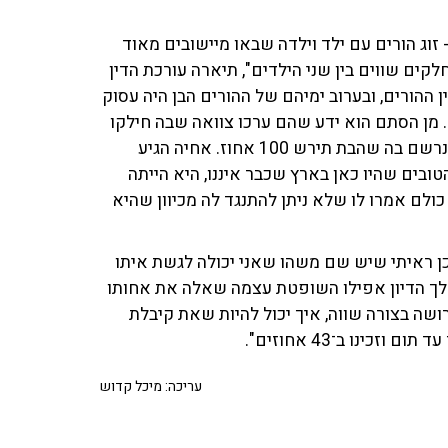
זוג הורים עם ילד וילדה שבאו מיישובים מאוד
ים שווים בין שני הילדים", תיארה עורכת הדין
ן ההורים, ובערוב ימיהם של ההורים הבן היה עסוק
ם. מן הסתם הוא ידע שהם ערכו צוואה שבה חילקו
את הכל בחלקים שווים. שנפטרו ההורים, נפתחה הצוואה ונרשם בה שהבת תירש 100 אחוז. אחיה הגיע
ובים שהיו כאן בארץ שכבר איננו, היא הייתה
 כולם אמרו לו שלא ניתן להתנגד לה מכיוון שהיא
כן ראיתי שיש שם משהו שאני יכולה לגשת איתו
לך הדיון אפילו השופטת עצמה שאלה את אחותו
ושה בצורה שווה, איך יכול להיות שאת קיבלת
עריכה: מיכל קדוש