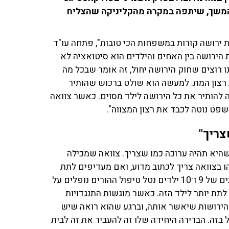
בהמשך, שיתפה במקרה מהקליניקה שהצליח
ות ירושה קורות במשפחות הכי טובות", פתחה עו"ד
הירושה בין האחים והילדים הוא סיטואציה לא
 רוצים שחוק הירושה יחול, זה אומר שבכל מה
 רצון המת. למעשה הוא שולט ברכוש שהותיר
ה להותיר את כל הירושה לילד מסוים. כאשר צוואה
פט נוטה לכבד את רצון המצווה".
צריך"
 שהיא תהיה ערוכה כמו שצריך. צוואה שמכילה
 בצוואה צריך לכתוב מדוע, ואם מעדיפים לתת
רק לאחד הילדים גם לומר מדוע כי אנחנו יודעים שגם בבתים של 9 ו־10 ילדים נטל טיפול ההורים נופלים על
 לתת יותר לילד הזה. כאשר מוגשות התנגדויות
הירושות שיאשר אותה, וברגע שהוא רואה שיש
 בזה. הברירה היחידה שלו זה להעביר את זה לבית