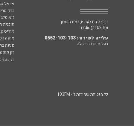
אראל סג"
ברק סרי 
גיא פלג
דבורה הנביאה 6, רמת השרון
תוכנית ה
radio@103.fm
איריס קו
עלייה לשידור: 0552-103-103
איפה הכ
בעלות שיחה רגילה
פנינה בת
רון קופמ
רז שכניק
כל הזכויות שמורות ל - 103FM