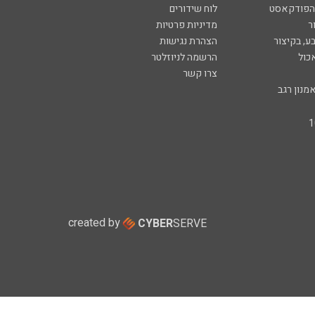
 הפודקאסט
לוח שידורים
ר
מדיניות פרטיות
ע, בקיצור
הצהרת נגישות
כול
הרשמה לניוזלטר
צרו קשר
מנון רגב
created by
CYBER
SERVE