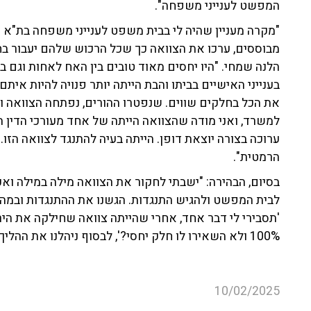
המפשט לענייני משפחה".
"מקרה מעניין שהיה לי בבית משפט לענייני משפחה בת"א - 
מבוססים, ערכו את הצוואה כך שכל הרכוש שלהם יעבור בחלק
הלנה שמחי. "היו יחסים מאוד טובים בין האח לאחות וגם בי
בענייני האישיים בביתו והבת הייתה יותר פנויה להיות אית
למשרד, ואני מודה שהצוואה הייתה של אחד מעורכי הדין הט
ערוכה בצורה יוצאת דופן. הייתה בעיה להתנגד לצוואה הזו.
הרמטית".
בסיום, הבהירה: "ישבתי לחקור את הצוואה מילה במילה וא
לבית המפשט ולהגיש התנגדות. הגשנו את ההתנגדות ובמה
'תסבירי לי דבר אחד, אחרי שהייתה צוואה שחילקה את היר
100% ולא השאירו לו חלק יחסי?', לבסוף ניהלנו את ההליך עד תום וזכינו ב־43 אחוזים".
10/02/2025