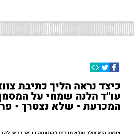
כיצד נראה הליך כתיבת צוו
עו"ד הלנה שמחי על המסמך
המכרעת • שלא נצטרך • פרק 8
צוואה היא שלב שלא מרבים להתעסק בו, אך כדאי להבי