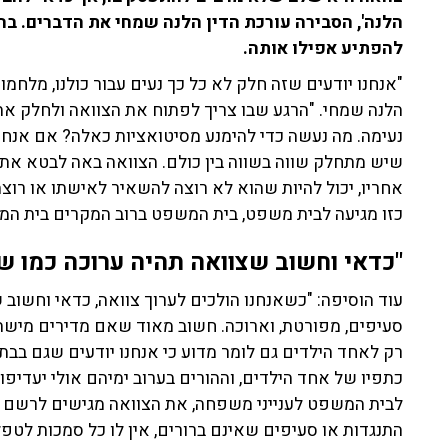
הלנה', הסבירה עורכת הדין הלנה שמחי את הדברים. 
להפתיע אפילו אותה.
"אנחנו יודעים שזה חלק לא כל כך נעים עבור כולנו, מלחמ
הלנה שמחי. "הרגע שבו צריך לפתוח את הצוואה ולחלק את 
נעימה. מה נעשה כדי להימנע מסיטואציות כאלה? אם אנחנו
שיש מתחלק שווה בשווה בין כולם. הצוואה באה לבטא את
אחריו, יכול להיות שהוא לא רוצה להשאיר לאישתו או רוצ
כזו מגיעה לבית משפט, בית המשפט ברוב המקרים בית המש
"כדאי וחשוב שצוואה תהיה ערוכה כמו ש
עוד הוסיפה: "כשאנחנו הולכים לערוך צוואה, כדאי וחשוב
סעיפים, מפורטת, וארוכה. חשוב מאוד שאם מדירים מישהו
כתפיו של אחד הילדים, וההורים בערוב ימיהם אולי יעדיפו
לבית המשפט לענייני משפחה, את הצוואה מגישים לרשם 
התנגדות או סעיפים שאינם ברורים, אין לו כל סמכות לטפל