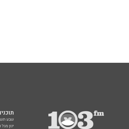
תוכניות fm
שבע תש
ינון מגל 