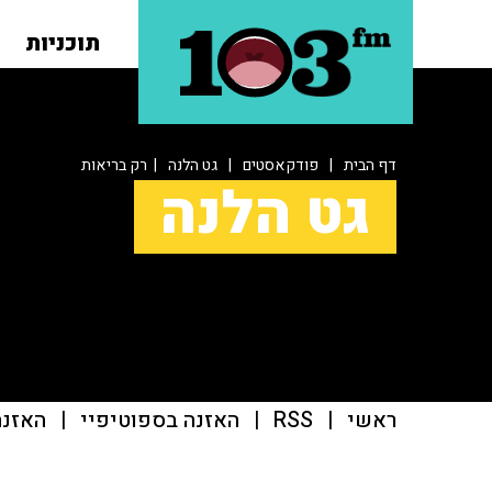
תוכניות
דף הבית
|
פודקאסטים
|
גט הלנה
| רק בריאות
גט הלנה
ראשי
|
RSS
|
האזנה בספוטיפיי
|
האזנה ב־casts