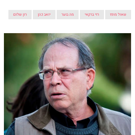
שאול מופז
רזי ברקאי
מה בוער
יואב כהן
רון שלום