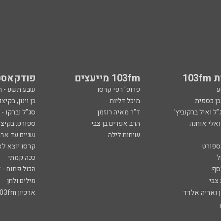
103
103fm מייעצים
פודקאסט
ע
פרופ' רפי קרסו
שבע תשע - 
ובן כספית
מיכל דליות
בן וינון, בקיצו
ל ואיל ברקוביץ'
ד"ר מאיה רוזמן
סג"ל וברקו -
ואלי אוחנה
הרב אפרים בן צבי
ספורט, בקיצו
שיחות לילה
שניים עד ארב
ספורט
קרסו יוצא לא
ל
ככה קמתי
סף
הכול פתוח - א
 צבי
מילים ולחן
ן ואריה אלדד
ארכיון 103fm