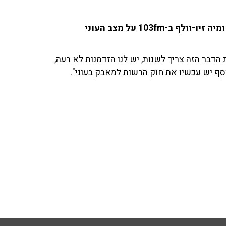
אלי כהן, מנכ''ל מותת 'פתחון לב', שוחח עם אריה אלדד ומיה זיו-וולף ב-103fm על מצב העוני
הדבר הזה צריך לשנות, יש לנו הזדמנות לא רעה,
סף יש עכשיו את חוק הרשות למאבק בעוני".