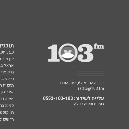
תוכניות fm
שבע תש
ינון מגל 
אראל סג"
ברק סרי 
גיא פלג
דבורה הנביאה 6, רמת השרון
תוכנית ה
radio@103.fm
איריס קו
עלייה לשידור: 0552-103-103
איפה הכ
בעלות שיחה רגילה
פנינה בת
רון קופמ
רז שכניק