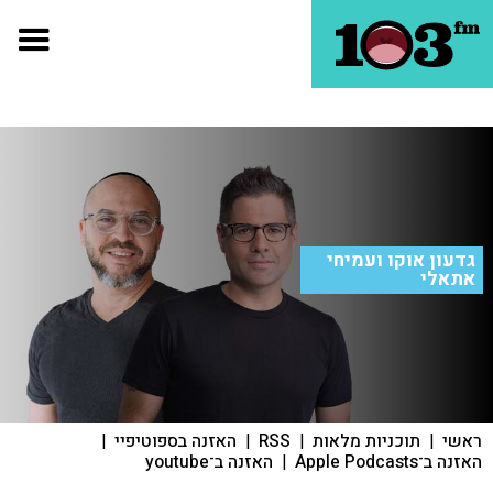
גדעון אוקו ועמיחי
אתאלי
ראשי
|
תוכניות מלאות
|
RSS
|
האזנה בספוטיפיי
|
האזנה ב־Apple Podcasts
|
האזנה ב־youtube