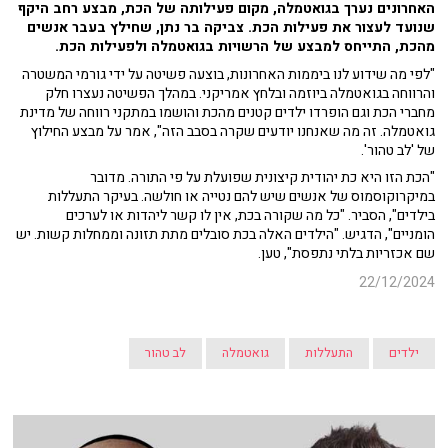
האחרונים נערך בגואטמלה, מקום פעילותה של הכת, מבצע רחב היקף
שנועד לעצור את פעילות הכת. צביקה בר נתן, שחילץ בעבר אנשים
מהכת, התייחס למבצע של הרשויות בגואטמלה ולפעילות הכת.
"לפי מה שידוע לנו ביממות האחרונות, בוצעה פשיטה על ידי גורמי המשטרה
והרווחה בגואטמלה ביוזמה ובלחץ אמריקני. במהלך הפשיטה נעצרו חלק
מחברי הכת וגם הופרדו ילדים קטנים מהכת והושמו במתקני רווחה של מדינת
גואטמלה. זה מה שאנחנו יודעים שקרה בסבב הזה", אמר על מבצע החילוץ
של 'לב טהור'.
"הכת הזו היא כת יהודית קיצונית שפועלת על פי התורה. מדובר
במיקרוקוסמוס של אנשים שיש להם נטייה או חולשה. בעיקר התעללות
בילדים", הסביר. "כל מה שקורה בכת, אין לו קשר ליהדות או לערכים
הומניים", הדגיש. "הילדים האלה בכת סובלים מתת תזונה וממחלות קשות. יש
שם אכזריות בלתי נתפסת", טען.
22/12/2024
ילדים
התעללות
גואטמלה
לב טהור