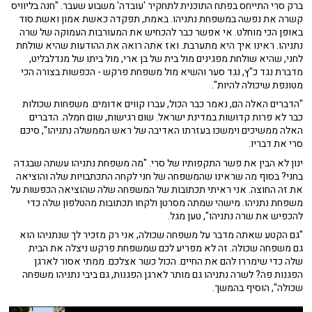
ברק סרי התייחס בפתח התוכנית לתחקיר 'עובדה' משבוע שעבר. "חנה בליוויס
קשרה את נפשה במשפחת נתניהו. באמת, תפקדה כאשת אמון ואשת סוד
באופן הכי מוחלט. אי אפשר כבר להכחיש את המעורבות העמוקה של שרה
נתניהו. ראינו איך היא מתערבת. ואז אתה רואה את ההודעות שהיא שולחת
לחני, שהיא שולחת מפגינים מול בית של בן ארי, מול ביתו של מנדלבליט,
מדברת נגד כ"ץ, נגד סער והשיא מול משפחת פרקש - הכפשות בצורה הכי
מטונפת שיכולה להיות".
"הדברים האלה הם, נאמר כבר הכול, עברו קווים אדומים. משפחות שכולות
כבר לא פרות קדושות במדינת ישראל. שום רגישות, שום חמלה. הדברים
האלה ממשיכים וימשכו בעזרתו האדיבה של ראש הממשלה נתניהו", סיכם
סרי את דבריו.
ינון לא הבין את פשר התקפותיו של סרי. "מה משפחת נתניהו עשתה שבגדה
בחני? בסוף מה שראינו שהמשפחה של חני לקחה התכתבויות שלה והוציאה
את זה החוצה. אני ראיתי תכתובות של המשפחה שלה שהוציאה הכפשות על
משפחת נתניהו. מישהי שמתה מסרטן ולקחו תכתובות מהטלפון שלה כדי
להכפיש את שרה נתניהו", טען מגל.
"גם הקטע שאתה מדבר על משפחה שכולה, אני רק מזכיר לך שנתניהו הוא
גם משפחה שכולה. זה לא מפריע לכם שמשפחת פרקש ניצלה את הבית
שלה כדי שימררו להם את החיים. הכול כשר אצלכם. ממתי אסור לארגן
הפגנות פה? לשרה נתניהו גם מותר לארגן הפגנות, גם ביבי נתניהו משפחה
שכולה", הוסיף בהמשך.